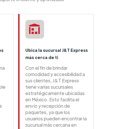
os
Ubica la sucursal J&T Express
más cerca de ti
una
Con el fin de brindar
comodidad y accesibilidad a
sus clientes, J&T Express
ble
tiene varias sucursales
estratégicamente ubicadas
en México. Esto facilita el
s
envío y recepción de
paquetes, ya que los
usuarios pueden encontrar la
sucursal más cercana en