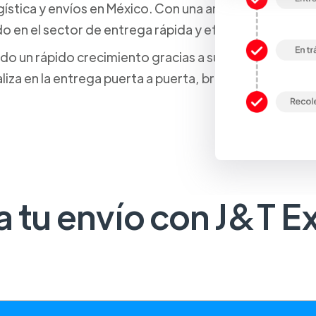
stica y envíos en México. Con una amplia red de servic
do en el sector de entrega rápida y eficiente de paque
 un rápido crecimiento gracias a su enfoque en la sat
iza en la entrega puerta a puerta, brindando a los cl
a tu envío con J&T E