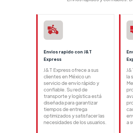
Envios rapido con J&T
En
Express
Ex
J&T Express ofrece a sus
J&
clientes en México un
la 
servicio de envío rápido y
Me
confiable. Su red de
pr
transporte y logística está
av
diseñada para garantizar
pr
tiempos de entrega
ca
optimizados y satisfacer las
en
necesidades de los usuarios.
a s