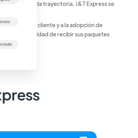
ios y una sólida trayectoria, J&T Express se
tes.
isfacción del cliente y a la adopción de
ientes la comodidad de recibir sus paquetes
xpress