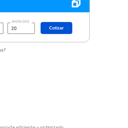
Ancho (cm)
Cotizar
as?
nsporte eficiente y optimizado