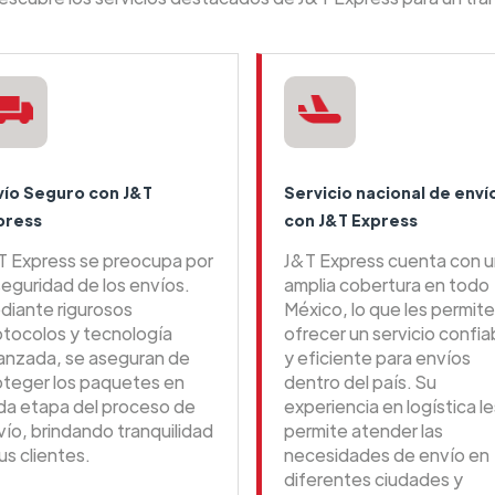
vío Seguro con J&T
Servicio nacional de enví
press
con J&T Express
T Express se preocupa por
J&T Express cuenta con 
seguridad de los envíos.
amplia cobertura en todo
diante rigurosos
México, lo que les permite
otocolos y tecnología
ofrecer un servicio confia
anzada, se aseguran de
y eficiente para envíos
oteger los paquetes en
dentro del país. Su
da etapa del proceso de
experiencia en logística le
vío, brindando tranquilidad
permite atender las
us clientes.
necesidades de envío en
diferentes ciudades y