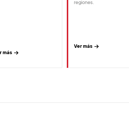
regiones.
Ver más
r más