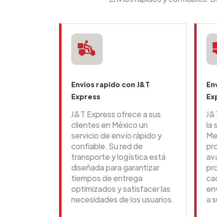
Envios rapido con J&T
En
Express
Ex
J&T Express ofrece a sus
J&
clientes en México un
la 
servicio de envío rápido y
Me
confiable. Su red de
pr
transporte y logística está
av
diseñada para garantizar
pr
tiempos de entrega
ca
optimizados y satisfacer las
en
necesidades de los usuarios.
a s