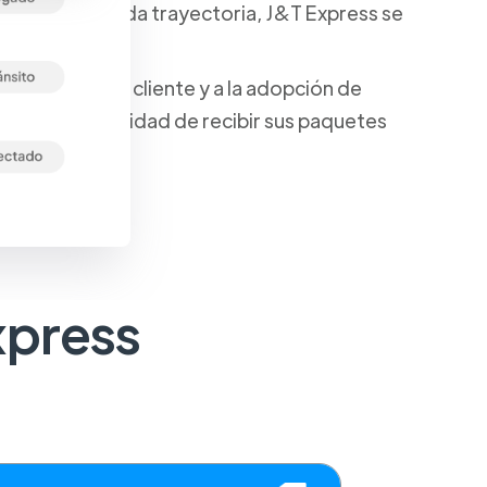
ios y una sólida trayectoria, J&T Express se
tes.
isfacción del cliente y a la adopción de
ientes la comodidad de recibir sus paquetes
xpress