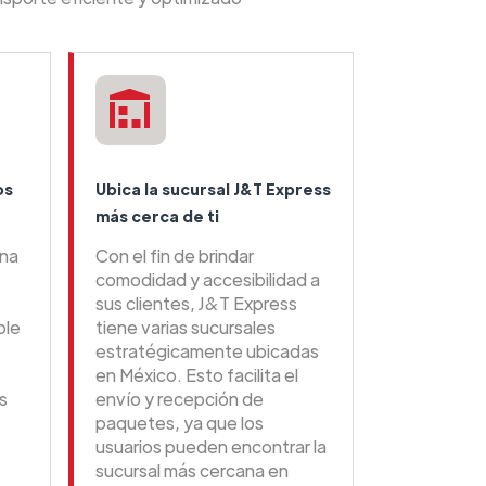
os
Ubica la sucursal J&T Express
más cerca de ti
una
Con el fin de brindar
comodidad y accesibilidad a
sus clientes, J&T Express
ble
tiene varias sucursales
estratégicamente ubicadas
en México. Esto facilita el
s
envío y recepción de
paquetes, ya que los
usuarios pueden encontrar la
sucursal más cercana en