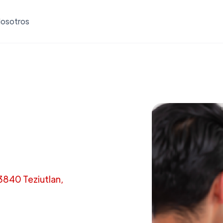
osotros
73840 Teziutlan,