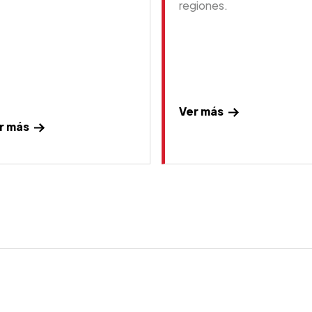
regiones.
Ver más
r más