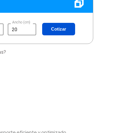
Ancho (cm)
Cotizar
as?
nsporte eficiente y optimizado