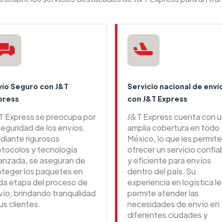
vío Seguro con J&T
Servicio nacional de enví
press
con J&T Express
T Express se preocupa por
J&T Express cuenta con 
seguridad de los envíos.
amplia cobertura en todo
diante rigurosos
México, lo que les permite
otocolos y tecnología
ofrecer un servicio confia
anzada, se aseguran de
y eficiente para envíos
oteger los paquetes en
dentro del país. Su
da etapa del proceso de
experiencia en logística le
vío, brindando tranquilidad
permite atender las
us clientes.
necesidades de envío en
diferentes ciudades y