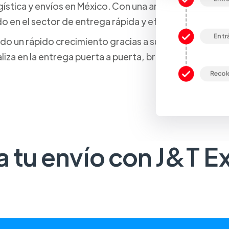
stica y envíos en México. Con una amplia red de servic
do en el sector de entrega rápida y eficiente de paque
 un rápido crecimiento gracias a su enfoque en la sat
iza en la entrega puerta a puerta, brindando a los cl
a tu envío con J&T E