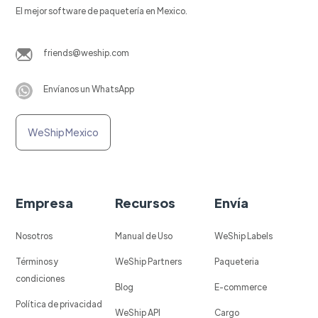
El mejor software de paquetería en Mexico.
friends@weship.com
Envíanos un WhatsApp
WeShip Mexico
Empresa
Recursos
Envía
Nosotros
Manual de Uso
WeShip Labels
Términos y
WeShip Partners
Paqueteria
condiciones
Blog
E-commerce
Política de privacidad
WeShip API
Cargo