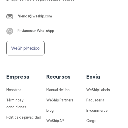
friends@weship.com
Envíanos un WhatsApp
WeShip Mexico
Empresa
Recursos
Envía
Nosotros
Manual de Uso
WeShip Labels
Términos y
WeShip Partners
Paqueteria
condiciones
Blog
E-commerce
Política de privacidad
WeShip API
Cargo