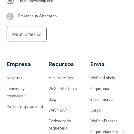
friends@weship.com
Envíanos un WhatsApp
WeShip Mexico
Empresa
Recursos
Envía
Nosotros
Manual de Uso
WeShip Labels
Términos y
WeShip Partners
Paqueteria
condiciones
Blog
E-commerce
Política de privacidad
WeShip API
Cargo
Cotizador de
WeShip Protect
paqueteria
Paqueterías México