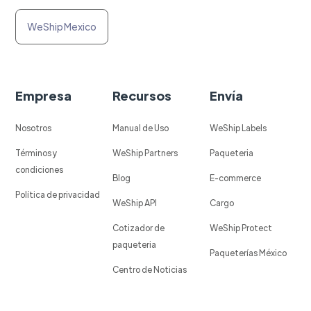
WeShip Mexico
Empresa
Recursos
Envía
Nosotros
Manual de Uso
WeShip Labels
Términos y
WeShip Partners
Paqueteria
condiciones
Blog
E-commerce
Política de privacidad
WeShip API
Cargo
Cotizador de
WeShip Protect
paqueteria
Paqueterías México
Centro de Noticias