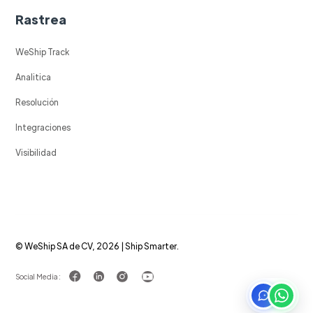
Rastrea
WeShip Track
Analitica
Resolución
Integraciones
Visibilidad
© WeShip SA de CV, 2026 | Ship Smarter.
Social Media :