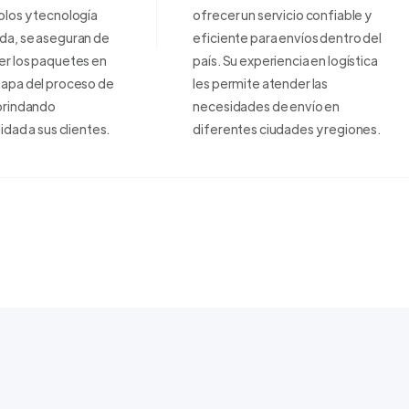
los y tecnología
ofrecer un servicio confiable y
da, se aseguran de
eficiente para envíos dentro del
er los paquetes en
país. Su experiencia en logística
tapa del proceso de
les permite atender las
brindando
necesidades de envío en
lidad a sus clientes.
diferentes ciudades y regiones.