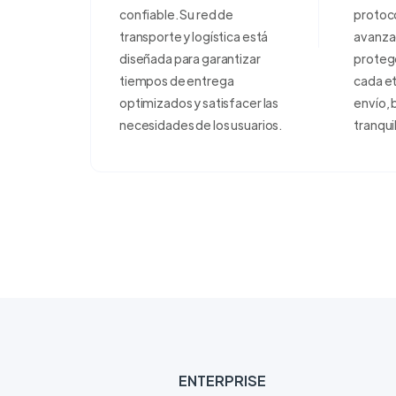
confiable. Su red de
protoco
transporte y logística está
avanza
diseñada para garantizar
proteg
tiempos de entrega
cada e
optimizados y satisfacer las
envío, 
necesidades de los usuarios.
tranqui
ENTERPRISE