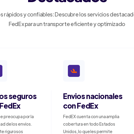
s rápidos y confiables: Descubre los servicios destaca
FedEx para un transporte eficiente y optimizado
ios seguros
Envios nacionales
 FedEx
con FedEx
e preocupa por la
FedEX cuenta con una amplia
ad de los envíos.
cobertura en todo Estados
te rigurosos
Unidos, lo que les permite