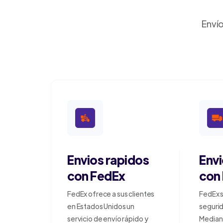
Envío
Envios rapidos
Env
con FedEx
con
FedEx ofrece a sus clientes
FedEx s
en Estados Unidos un
segurid
servicio de envío rápido y
Median