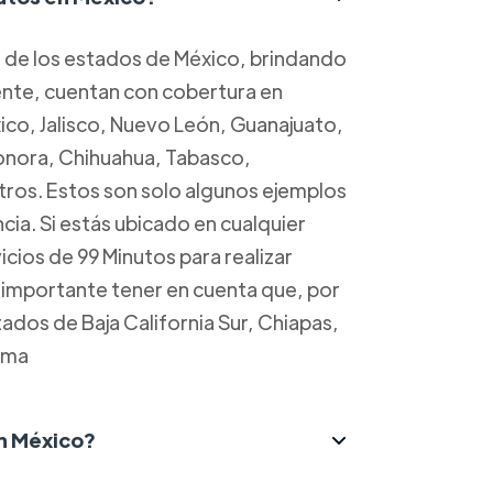
a de los estados de México, brindando
mente, cuentan con cobertura en
o, Jalisco, Nuevo León, Guanajuato,
Sonora, Chihuahua, Tabasco,
ros. Estos son solo algunos ejemplos
cia. Si estás ubicado en cualquier
cios de 99 Minutos para realizar
s importante tener en cuenta que, por
dos de Baja California Sur, Chiapas,
ima
n México?