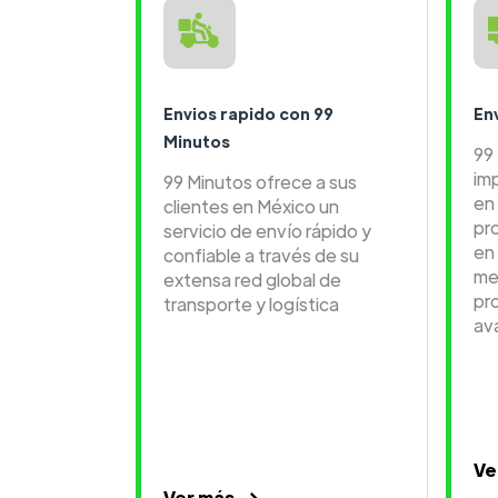
Envios rapido con 99
En
Minutos
99
im
99 Minutos ofrece a sus
en 
clientes en México un
pr
servicio de envío rápido y
en
confiable a través de su
me
extensa red global de
pr
transporte y logística
av
Ve
Ver más