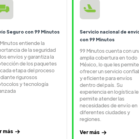
vío Seguro con 99 Minutos
Servicio nacional de enví
con 99 Minutos
 Minutos entiende la
portancia de la seguridad
99 Minutos cuenta con un
los envíos y garantiza la
amplia cobertura en todo
otección de los paquetes
México, lo que les permite
 cada etapa del proceso
ofrecer un servicio confia
diante rigurosos
y eficiente para envíos
otocolos y tecnología
dentro del país. Su
anzada
experiencia en logística le
permite atender las
necesidades de envío en
diferentes ciudades y
regiones.
r más
Ver más