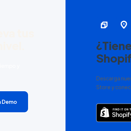
eva tus
ivel.
¿Tiene
Shopi
tiempo y
Descarga nues
Store y conect
a Demo