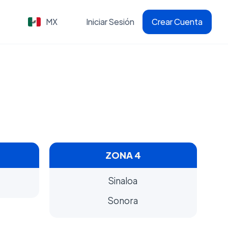
MX
Iniciar Sesión
Crear Cuenta
ZONA 4
Sinaloa
Sonora