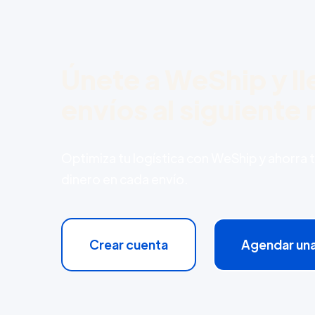
Únete a WeShip y ll
envíos al siguiente n
Optimiza tu logística con WeShip y ahorra 
dinero en cada envío.
Crear cuenta
Agendar un