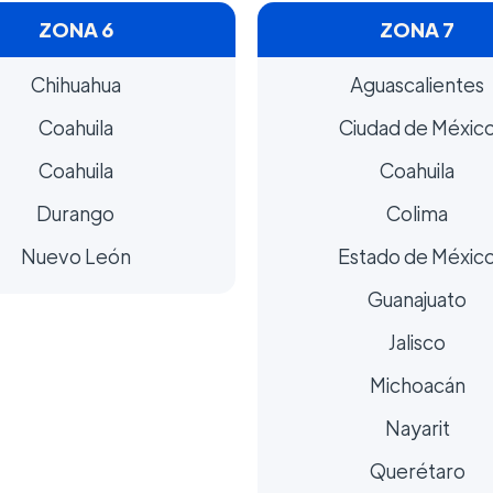
ZONA 6
ZONA 7
Chihuahua
Aguascalientes
Coahuila
Ciudad de Méxic
Coahuila
Coahuila
Durango
Colima
Nuevo León
Estado de Méxic
Guanajuato
Jalisco
Michoacán
Nayarit
Querétaro