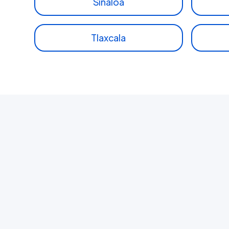
Sinaloa
Tlaxcala