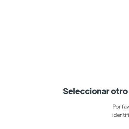
Seleccionar otro
Por fav
identif