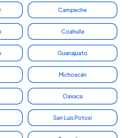
r
Campeche
o
Coahuila
o
Guanajuato
Michoacán
Oaxaca
San Luis Potosí