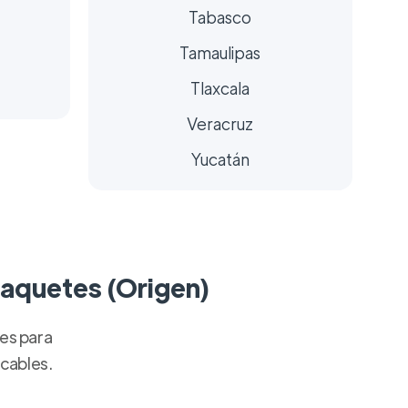
Tabasco
Tamaulipas
Tlaxcala
Veracruz
Yucatán
paquetes (Origen)
tes para
icables.