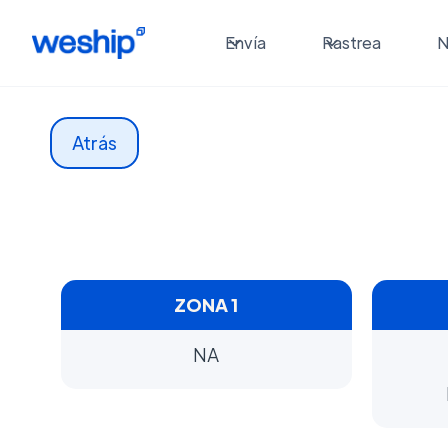
Envía
Rastrea
N
Atrás
ZONA 1
NA