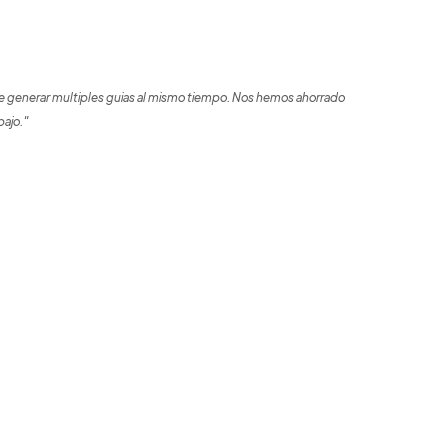
 generar multiples guias al mismo tiempo. Nos hemos ahorrado
bajo."