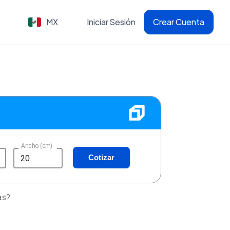
MX
Iniciar Sesión
Crear Cuenta
Ancho (cm)
Cotizar
as?