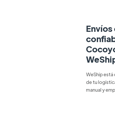
Envíos 
confia
Cocoyo
WeShi
WeShip está 
de tu logísti
manual y emp