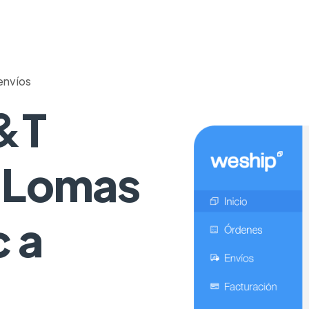
envíos
J&T
 Lomas
 a