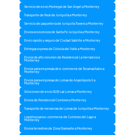
Servicio de envio Pedregal de San Ángel a Monterrey
Transporte de Real de Juriquilla a Monterrey
Servicio de paqueteria de Juriquilla Towers a Monterrey
Envios economicos de Santa Fe Juriquilla a Monterrey
Envio rapido y seguro de Ciudad Satélite a Monterrey
Entregas express de Colonia del Valle a Monterrey
Envios de alto volumen de Residencial La Herradura a
Monterrey
Envios para empresas de e-commerce de Tecamachalco a
Monterrey
Envios para empresas de Lomas de Angelópolis II a
Monterrey
Soluciones de envio B2B Las Lomas a Monterrey
Envios de Residencial Cumbres a Monterrey
Transporte de merancias de Lomas de Juriquilla a Monterrey
Logistica para e-commerce de Cumbres del Lago a
Monterrey
Envios terrestres de Zona Diamante a Monterrey