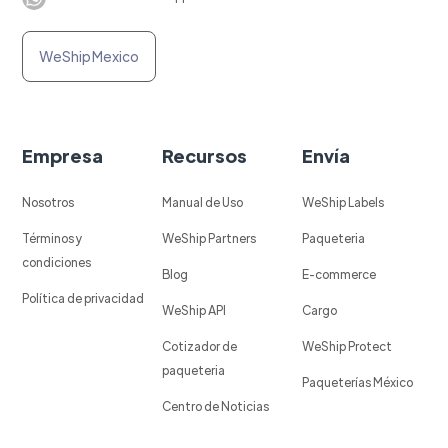
WeShip Mexico
Empresa
Recursos
Envía
Nosotros
Manual de Uso
WeShip Labels
Términos y
WeShip Partners
Paqueteria
condiciones
Blog
E-commerce
Política de privacidad
WeShip API
Cargo
Cotizador de
WeShip Protect
paqueteria
Paqueterías México
Centro de Noticias