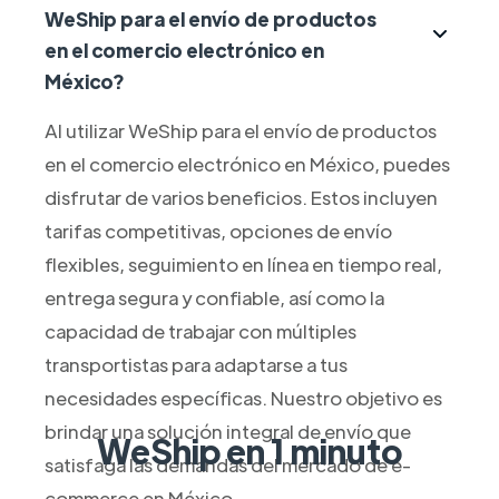
WeShip para el envío de productos
en el comercio electrónico en
México?
Al utilizar WeShip para el envío de productos
en el comercio electrónico en México, puedes
disfrutar de varios beneficios. Estos incluyen
tarifas competitivas, opciones de envío
flexibles, seguimiento en línea en tiempo real,
entrega segura y confiable, así como la
capacidad de trabajar con múltiples
transportistas para adaptarse a tus
necesidades específicas. Nuestro objetivo es
brindar una solución integral de envío que
WeShip en 1 minuto
satisfaga las demandas del mercado de e-
commerce en México.