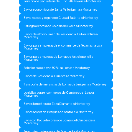
Servicio de paqueteria de Juriquilla Towers a Monterrey
Envios economicos de Santa Fe Juriquilla a Monterrey
Envio rapido y seguro de Ciudad Satélite a Monterrey
Entregas express de Colonia del Valle a Monterrey
Envios de alto volumen de Residencial La Herradura a
Monterrey
Envios para empresas de e-commerce de Tecamachalco a
Monterrey
Envios para empresas de Lomas de Angelópolis II a
Monterrey
Soluciones de envio B2B Las Lomas a Monterrey
Envios de Residencial Cumbres a Monterrey
Transporte de merancias de Lomas de Juriquilla a Monterrey
Logistica para e-commerce de Cumbres del Lago a
Monterrey
Envios terrestres de Zona Diamante a Monterrey
Envios aereos de Bosques de Santa Fe a Monterrey
Envia con Paquetexpress de Lomas del Campestre a
Monterrey
Seguimiento de envíos de Bosque Real a Monterrey