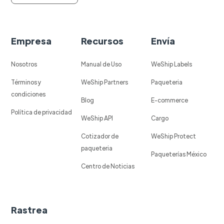
Empresa
Recursos
Envía
Nosotros
Manual de Uso
WeShip Labels
Términos y
WeShip Partners
Paqueteria
condiciones
Blog
E-commerce
Política de privacidad
WeShip API
Cargo
Cotizador de
WeShip Protect
paqueteria
Paqueterías México
Centro de Noticias
Rastrea