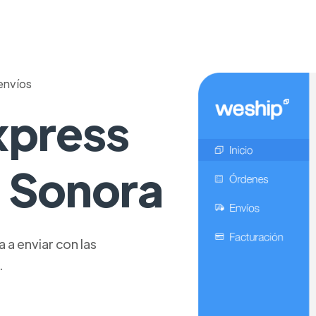
envíos
xpress
a Sonora
a enviar con las
.