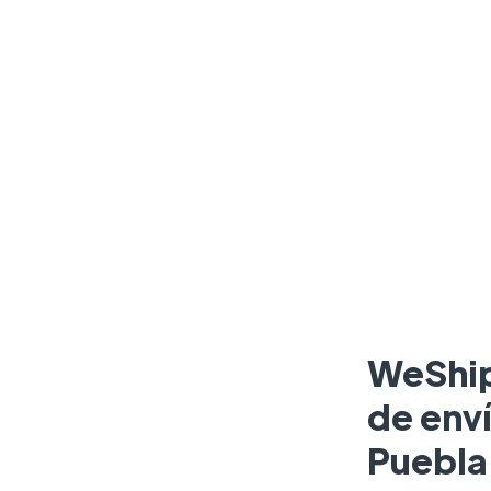
WeShip
de enví
Puebla