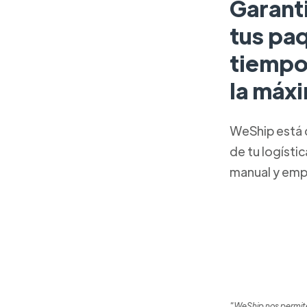
Garant
tus pa
tiempo
la máxi
WeShip está 
de tu logísti
manual y emp
"WeShip nos permite