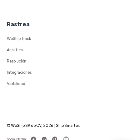
Rastrea
WeShip Track
Analitica
Resolución
Integraciones
Visibilidad
© WeShip SA de CV, 2026 | Ship Smarter.
Social Media :