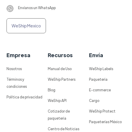
Envíanos un WhatsApp
WeShip Mexico
Empresa
Recursos
Envía
Nosotros
Manual de Uso
WeShip Labels
Términos y
WeShip Partners
Paqueteria
condiciones
Blog
E-commerce
Política de privacidad
WeShip API
Cargo
Cotizador de
WeShip Protect
paqueteria
Paqueterías México
Centro de Noticias