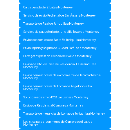
Carga pesada de Zibatá a Monterrey
Servicio de envio Pedregal de San Ángel a Monterrey
Transporte de Real de Juriquilla a Monterrey
Servicio de paqueteria de Juriquilla Towers a Monterrey
Envios economicos de Santa Fe Juriquilla a Monterrey
Envio rapido y seguro de Ciudad Satélite a Monterrey
Entregas express de Colonia del Valle a Monterrey
Envios de alto volumen de Residencial La Herradura a
Monterrey
Envios para empresas de e-commerce de Tecamachalco a
Monterrey
Envios para empresas de Lomas de Angelópolis II a
Monterrey
Soluciones de envio B2B Las Lomas a Monterrey
Envios de Residencial Cumbres a Monterrey
Transporte de merancias de Lomas de Juriquilla a Monterrey
Logistica para e-commerce de Cumbres del Lago a
Monterrey