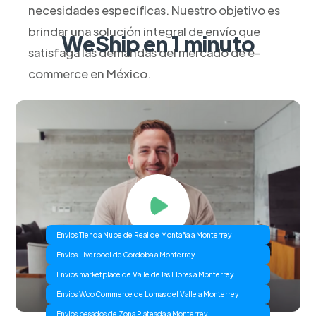
necesidades específicas. Nuestro objetivo es
brindar una solución integral de envío que
WeShip en 1 minuto
satisfaga las demandas del mercado de e-
commerce en México.
Envios Tienda Nube de Real de Montaña a Monterrey
Envios Liverpool de Cordoba a Monterrey
Envios marketplace de Valle de las Flores a Monterrey
Envios Woo Commerce de Lomas del Valle a Monterrey
Envios pesados de Zona Plateada a Monterrey