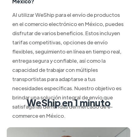
México?
Al utilizar WeShip para el envío de productos
en el comercio electrónico en México, puedes
disfrutar de varios beneficios. Estos incluyen
tarifas competitivas, opciones de envío
flexibles, seguimiento en línea en tiempo real,
entrega segura y confiable, así como la
capacidad de trabajar con múltiples
transportistas para adaptarse a tus
necesidades específicas. Nuestro objetivo es
brindar una solución integral de envío que
WeShip en 1 minuto
satisfaga las demandas del mercado de e-
commerce en México.