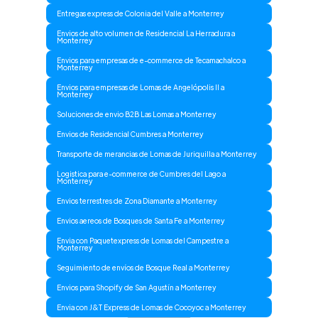
Entregas express de Colonia del Valle a Monterrey
Envios de alto volumen de Residencial La Herradura a
Monterrey
Envios para empresas de e-commerce de Tecamachalco a
Monterrey
Envios para empresas de Lomas de Angelópolis II a
Monterrey
Soluciones de envio B2B Las Lomas a Monterrey
Envios de Residencial Cumbres a Monterrey
Transporte de merancias de Lomas de Juriquilla a Monterrey
Logistica para e-commerce de Cumbres del Lago a
Monterrey
Envios terrestres de Zona Diamante a Monterrey
Envios aereos de Bosques de Santa Fe a Monterrey
Envia con Paquetexpress de Lomas del Campestre a
Monterrey
Seguimiento de envíos de Bosque Real a Monterrey
Envios para Shopify de San Agustín a Monterrey
Envia con J&T Express de Lomas de Cocoyoc a Monterrey