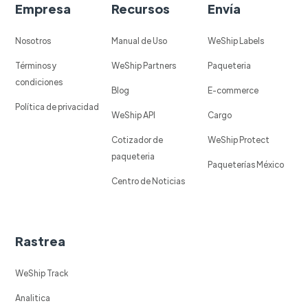
Empresa
Recursos
Envía
Nosotros
Manual de Uso
WeShip Labels
Términos y
WeShip Partners
Paqueteria
condiciones
Blog
E-commerce
Política de privacidad
WeShip API
Cargo
Cotizador de
WeShip Protect
paqueteria
Paqueterías México
Centro de Noticias
Rastrea
WeShip Track
Analitica