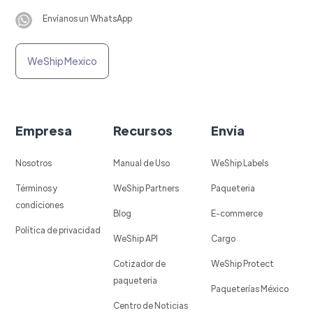
Envíanos un WhatsApp
WeShip Mexico
Empresa
Recursos
Envía
Nosotros
Manual de Uso
WeShip Labels
Términos y
WeShip Partners
Paqueteria
condiciones
Blog
E-commerce
Política de privacidad
WeShip API
Cargo
Cotizador de
WeShip Protect
paqueteria
Paqueterías México
Centro de Noticias