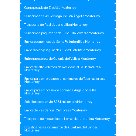
Carga pesada de Zibatá a Monterrey
Servicio de envio Pedregal de San Ángel a Monterrey
Transporte de Real de Juriquilla a Monterrey
Servicio de paqueteria de Juriquilla Towers a Monterrey
Envios economicos de Santa Fe Juriquilla a Monterrey
Envio rapido y seguro de Ciudad Satélite a Monterrey
Entregas express de Colonia del Valle a Monterrey
Envios de alto volumen de Residencial La Herradura a
Monterrey
Envios para empresas de e-commerce de Tecamachalco a
Monterrey
Envios para empresas de Lomas de Angelópolis II a
Monterrey
Soluciones de envio B2B Las Lomas a Monterrey
Envios de Residencial Cumbres a Monterrey
Transporte de merancias de Lomas de Juriquilla a Monterrey
Logistica para e-commerce de Cumbres del Lago a
Monterrey