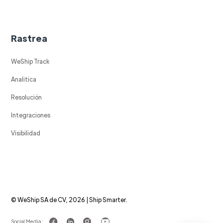
Rastrea
WeShip Track
Analitica
Resolución
Integraciones
Visibilidad
© WeShip SA de CV, 2026 | Ship Smarter.
Social Media :