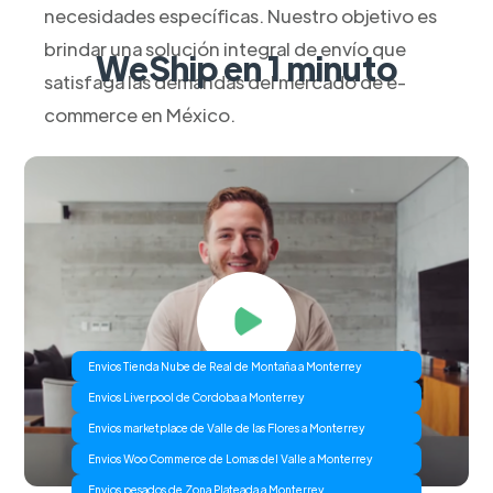
necesidades específicas. Nuestro objetivo es
brindar una solución integral de envío que
WeShip en 1 minuto
satisfaga las demandas del mercado de e-
commerce en México.
Envios Tienda Nube de Real de Montaña a Monterrey
Envios Liverpool de Cordoba a Monterrey
Envios marketplace de Valle de las Flores a Monterrey
Envios Woo Commerce de Lomas del Valle a Monterrey
Envios pesados de Zona Plateada a Monterrey