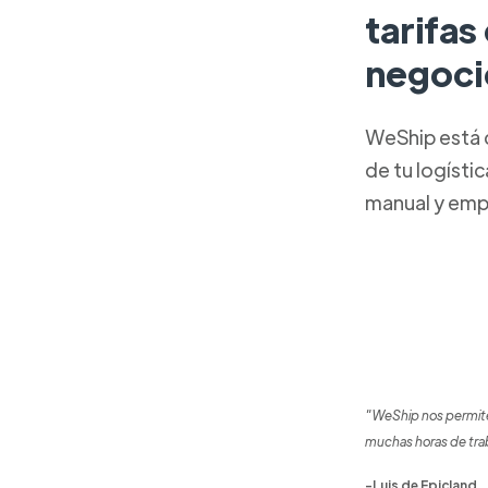
tarifas
negoci
WeShip está 
de tu logísti
manual y emp
"WeShip nos permite
muchas horas de tra
-Luis de Epicland