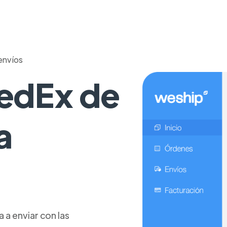
envíos
FedEx de
a
a enviar con las