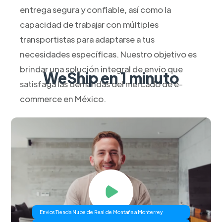
entrega segura y confiable, así como la
capacidad de trabajar con múltiples
transportistas para adaptarse a tus
necesidades específicas. Nuestro objetivo es
brindar una solución integral de envío que
WeShip en 1 minuto
satisfaga las demandas del mercado de e-
commerce en México.
Envios Tienda Nube de Real de Montaña a Monterrey