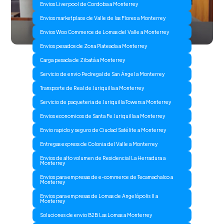
Envios Liverpool de Cordoba a Monterrey
Envios marketplace de Valle de las Flores a Monterrey
Envios Woo Commerce de Lomas del Valle a Monterrey
Envios pesados de Zona Plateada a Monterrey
Carga pesada de Zibatá a Monterrey
Servicio de envio Pedregal de San Ángel a Monterrey
Transporte de Real de Juriquilla a Monterrey
Servicio de paqueteria de Juriquilla Towers a Monterrey
Envios economicos de Santa Fe Juriquilla a Monterrey
Envio rapido y seguro de Ciudad Satélite a Monterrey
Entregas express de Colonia del Valle a Monterrey
Envios de alto volumen de Residencial La Herradura a
Monterrey
Envios para empresas de e-commerce de Tecamachalco a
Monterrey
Envios para empresas de Lomas de Angelópolis II a
Monterrey
Soluciones de envio B2B Las Lomas a Monterrey