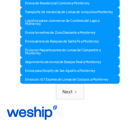
Envios de Residencial Cumbres a Monterrey
Transporte de merancias de Lomas de Juriquilla a Monterrey
Logistica para e-commerce de Cumbres del Lago a
Monterrey
Envios terrestres de Zona Diamante a Monterrey
Envios aereos de Bosques de Santa Fe a Monterrey
Envia con Paquetexpress de Lomas del Campestre a
Monterrey
Seguimiento de envíos de Bosque Real a Monterrey
Envios para Shopify de San Agustín a Monterrey
Envia con J&T Express de Lomas de Cocoyoc a Monterrey
Next