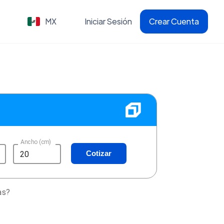
MX
Iniciar Sesión
Crear Cuenta
Ancho (cm)
Cotizar
as?