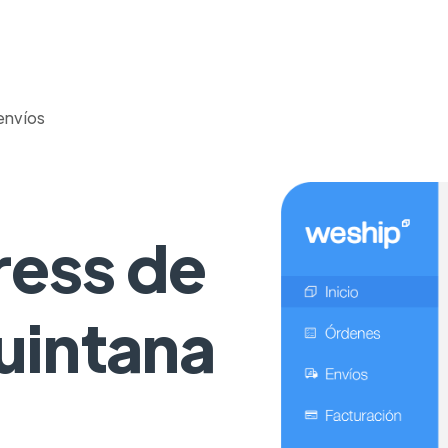
envíos
ess de
uintana