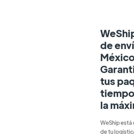
WeShip
de enví
México
Garant
tus pa
tiempo
la máxi
WeShip está 
de tu logísti