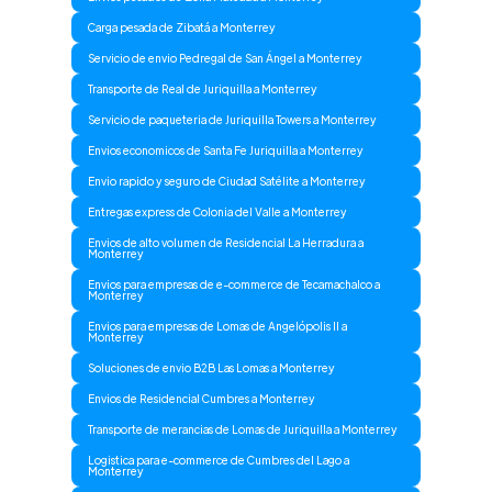
Carga pesada de Zibatá a Monterrey
Servicio de envio Pedregal de San Ángel a Monterrey
Transporte de Real de Juriquilla a Monterrey
Servicio de paqueteria de Juriquilla Towers a Monterrey
Envios economicos de Santa Fe Juriquilla a Monterrey
Envio rapido y seguro de Ciudad Satélite a Monterrey
Entregas express de Colonia del Valle a Monterrey
Envios de alto volumen de Residencial La Herradura a
Monterrey
Envios para empresas de e-commerce de Tecamachalco a
Monterrey
Envios para empresas de Lomas de Angelópolis II a
Monterrey
Soluciones de envio B2B Las Lomas a Monterrey
Envios de Residencial Cumbres a Monterrey
Transporte de merancias de Lomas de Juriquilla a Monterrey
Logistica para e-commerce de Cumbres del Lago a
Monterrey