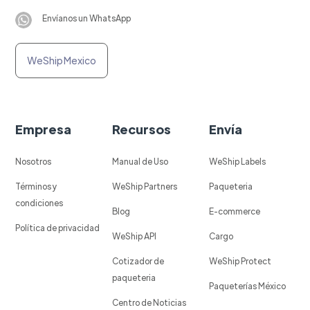
Envíanos un WhatsApp
WeShip Mexico
Empresa
Recursos
Envía
Nosotros
Manual de Uso
WeShip Labels
Términos y
WeShip Partners
Paqueteria
condiciones
Blog
E-commerce
Política de privacidad
WeShip API
Cargo
Cotizador de
WeShip Protect
paqueteria
Paqueterías México
Centro de Noticias