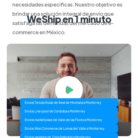
necesidades específicas. Nuestro objetivo es
brindar una solución integral de envío que
WeShip en 1 minuto
satisfaga las demandas del mercado de e-
commerce en México.
Envios Tienda Nube de Real de Montaña a Monterrey
Envios Liverpool de Cordoba a Monterrey
Envios marketplace de Valle de las Flores a Monterrey
Envios Woo Commerce de Lomas del Valle a Monterrey
Envios pesados de Zona Plateada a Monterrey