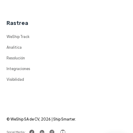
Rastrea
WeShip Track
Analitica
Resolución
Integraciones
Visibilidad
© WeShip SA de CV, 2026 | Ship Smarter.
Social Media :