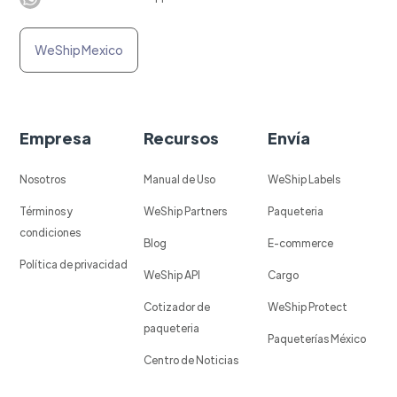
WeShip Mexico
Empresa
Recursos
Envía
Nosotros
Manual de Uso
WeShip Labels
Términos y
WeShip Partners
Paqueteria
condiciones
Blog
E-commerce
Política de privacidad
WeShip API
Cargo
Cotizador de
WeShip Protect
paqueteria
Paqueterías México
Centro de Noticias