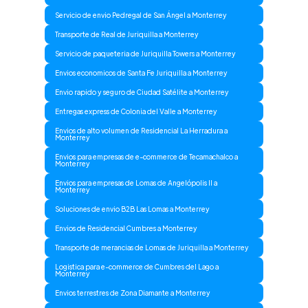
Servicio de envio Pedregal de San Ángel a Monterrey
Transporte de Real de Juriquilla a Monterrey
Servicio de paqueteria de Juriquilla Towers a Monterrey
Envios economicos de Santa Fe Juriquilla a Monterrey
Envio rapido y seguro de Ciudad Satélite a Monterrey
Entregas express de Colonia del Valle a Monterrey
Envios de alto volumen de Residencial La Herradura a
Monterrey
Envios para empresas de e-commerce de Tecamachalco a
Monterrey
Envios para empresas de Lomas de Angelópolis II a
Monterrey
Soluciones de envio B2B Las Lomas a Monterrey
Envios de Residencial Cumbres a Monterrey
Transporte de merancias de Lomas de Juriquilla a Monterrey
Logistica para e-commerce de Cumbres del Lago a
Monterrey
Envios terrestres de Zona Diamante a Monterrey