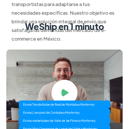
transportistas para adaptarse a tus
necesidades específicas. Nuestro objetivo es
brindar una solución integral de envío que
WeShip en 1 minuto
satisfaga las demandas del mercado de e-
commerce en México.
Envios Tienda Nube de Real de Montaña a Monterrey
Envios Liverpool de Cordoba a Monterrey
Envios marketplace de Valle de las Flores a Monterrey
Envios Woo Commerce de Lomas del Valle a Monterrey