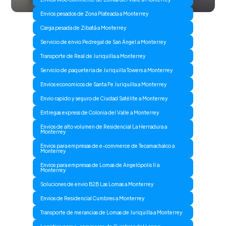
Envios pesados de Zona Plateada a Monterrey
Carga pesada de Zibatá a Monterrey
Servicio de envio Pedregal de San Ángel a Monterrey
Transporte de Real de Juriquilla a Monterrey
Servicio de paqueteria de Juriquilla Towers a Monterrey
Envios economicos de Santa Fe Juriquilla a Monterrey
Envio rapido y seguro de Ciudad Satélite a Monterrey
Entregas express de Colonia del Valle a Monterrey
Envios de alto volumen de Residencial La Herradura a
Monterrey
Envios para empresas de e-commerce de Tecamachalco a
Monterrey
Envios para empresas de Lomas de Angelópolis II a
Monterrey
Soluciones de envio B2B Las Lomas a Monterrey
Envios de Residencial Cumbres a Monterrey
Transporte de merancias de Lomas de Juriquilla a Monterrey