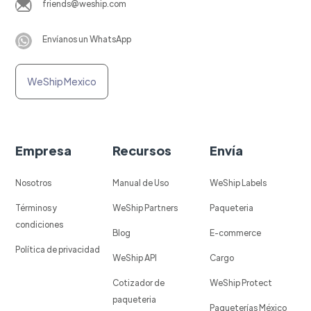
friends@weship.com
Envíanos un WhatsApp
WeShip Mexico
Empresa
Recursos
Envía
Nosotros
Manual de Uso
WeShip Labels
Términos y
WeShip Partners
Paqueteria
condiciones
Blog
E-commerce
Política de privacidad
WeShip API
Cargo
Cotizador de
WeShip Protect
paqueteria
Paqueterías México