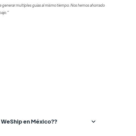
 generar multiples guias al mismo tiempo. Nos hemos ahorrado
bajo."
ce WeShip en México??