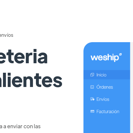
envíos
eteria
lientes
a enviar con las