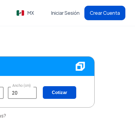
MX
Iniciar Sesión
Crear Cuenta
Ancho (cm)
Cotizar
as?