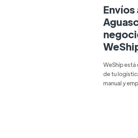
Envíos 
Aguasc
negoci
WeShi
WeShip está 
de tu logísti
manual y emp