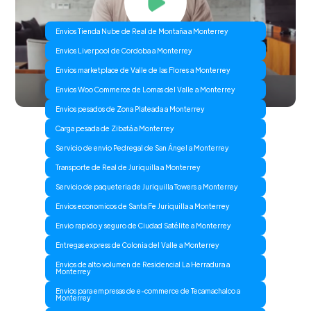
Envios Tienda Nube de Real de Montaña a Monterrey
Envios Liverpool de Cordoba a Monterrey
Envios marketplace de Valle de las Flores a Monterrey
Envios Woo Commerce de Lomas del Valle a Monterrey
Envios pesados de Zona Plateada a Monterrey
Carga pesada de Zibatá a Monterrey
Servicio de envio Pedregal de San Ángel a Monterrey
Transporte de Real de Juriquilla a Monterrey
Servicio de paqueteria de Juriquilla Towers a Monterrey
Envios economicos de Santa Fe Juriquilla a Monterrey
Envio rapido y seguro de Ciudad Satélite a Monterrey
Entregas express de Colonia del Valle a Monterrey
Envios de alto volumen de Residencial La Herradura a
Monterrey
Envios para empresas de e-commerce de Tecamachalco a
Monterrey