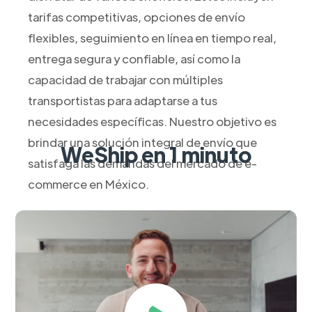
tarifas competitivas, opciones de envío
flexibles, seguimiento en línea en tiempo real,
entrega segura y confiable, así como la
capacidad de trabajar con múltiples
transportistas para adaptarse a tus
necesidades específicas. Nuestro objetivo es
brindar una solución integral de envío que
WeShip en 1 minuto
satisfaga las demandas del mercado de e-
commerce en México.