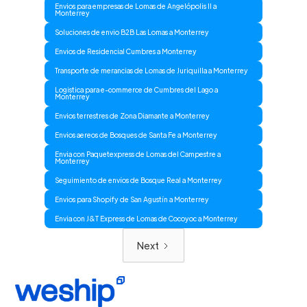
Envios para empresas de Lomas de Angelópolis II a
Monterrey
Soluciones de envio B2B Las Lomas a Monterrey
Envios de Residencial Cumbres a Monterrey
Transporte de merancias de Lomas de Juriquilla a Monterrey
Logistica para e-commerce de Cumbres del Lago a
Monterrey
Envios terrestres de Zona Diamante a Monterrey
Envios aereos de Bosques de Santa Fe a Monterrey
Envia con Paquetexpress de Lomas del Campestre a
Monterrey
Seguimiento de envíos de Bosque Real a Monterrey
Envios para Shopify de San Agustín a Monterrey
Envia con J&T Express de Lomas de Cocoyoc a Monterrey
Next