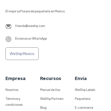
El mejor software de paquetería en Mexico.
friends@weship.com
Envíanos un WhatsApp
WeShip Mexico
Empresa
Recursos
Envía
Nosotros
Manual de Uso
WeShip Labels
Términos y
WeShip Partners
Paqueteria
condiciones
Blog
E-commerce