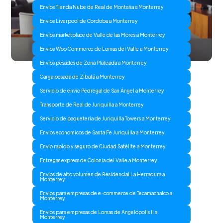
Envios Tienda Nube de Real de Montaña a Monterrey
Envios Liverpool de Cordoba a Monterrey
Envios marketplace de Valle de las Flores a Monterrey
Envios Woo Commerce de Lomas del Valle a Monterrey
Envios pesados de Zona Plateada a Monterrey
Carga pesada de Zibatá a Monterrey
Servicio de envio Pedregal de San Ángel a Monterrey
Transporte de Real de Juriquilla a Monterrey
Servicio de paqueteria de Juriquilla Towers a Monterrey
Envios economicos de Santa Fe Juriquilla a Monterrey
Envio rapido y seguro de Ciudad Satélite a Monterrey
Entregas express de Colonia del Valle a Monterrey
Envios de alto volumen de Residencial La Herradura a
Monterrey
Envios para empresas de e-commerce de Tecamachalco a
Monterrey
Envios para empresas de Lomas de Angelópolis II a
Monterrey