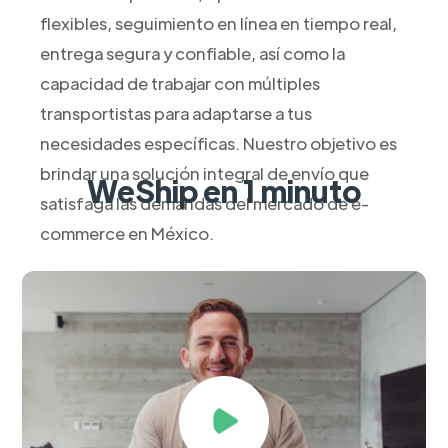
flexibles, seguimiento en línea en tiempo real,
entrega segura y confiable, así como la
capacidad de trabajar con múltiples
transportistas para adaptarse a tus
necesidades específicas. Nuestro objetivo es
brindar una solución integral de envío que
WeShip en 1 minuto
satisfaga las demandas del mercado de e-
commerce en México.