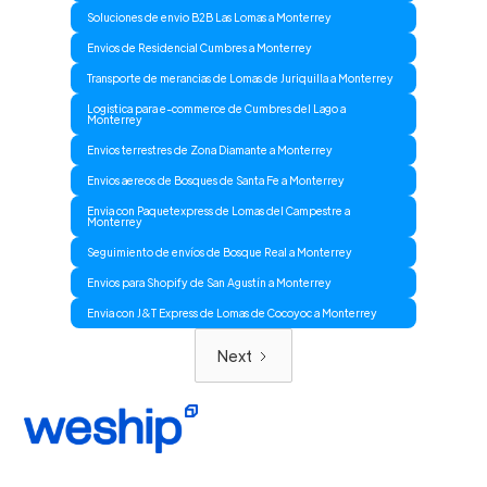
Soluciones de envio B2B Las Lomas a Monterrey
Envios de Residencial Cumbres a Monterrey
Transporte de merancias de Lomas de Juriquilla a Monterrey
Logistica para e-commerce de Cumbres del Lago a
Monterrey
Envios terrestres de Zona Diamante a Monterrey
Envios aereos de Bosques de Santa Fe a Monterrey
Envia con Paquetexpress de Lomas del Campestre a
Monterrey
Seguimiento de envíos de Bosque Real a Monterrey
Envios para Shopify de San Agustín a Monterrey
Envia con J&T Express de Lomas de Cocoyoc a Monterrey
Next