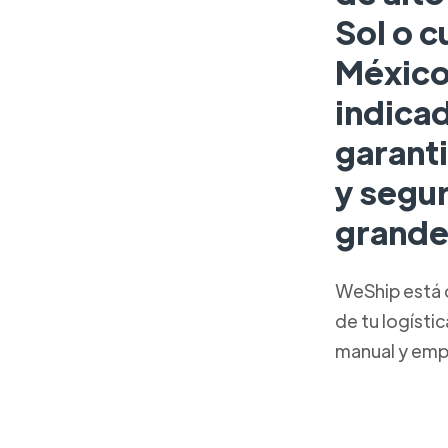
Sol o c
México,
indicad
garanti
y segu
grande
WeShip está 
de tu logísti
manual y emp