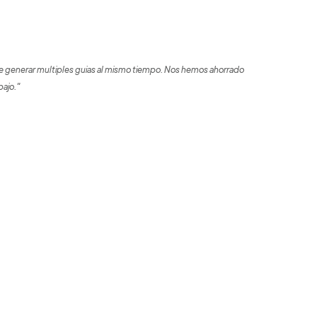
 generar multiples guias al mismo tiempo. Nos hemos ahorrado
bajo."