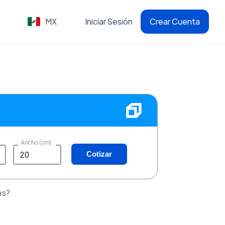
MX
Iniciar Sesión
Crear Cuenta
Ancho (cm)
Cotizar
as?