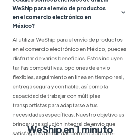
WeShip para el envío de productos
en el comercio electrónico en
México?
Al utilizar WeShip para el envío de productos
en el comercio electrónico en México, puedes
disfrutar de varios beneficios. Estos incluyen
tarifas competitivas, opciones de envío
flexibles, seguimiento en línea en tiempo real,
entrega segura y confiable, así como la
capacidad de trabajar con múltiples
transportistas para adaptarse a tus
necesidades específicas. Nuestro objetivo es
brindar una solución integral de envío que
WeShip en 1 minuto
satisfaga las demandas del mercado de e-