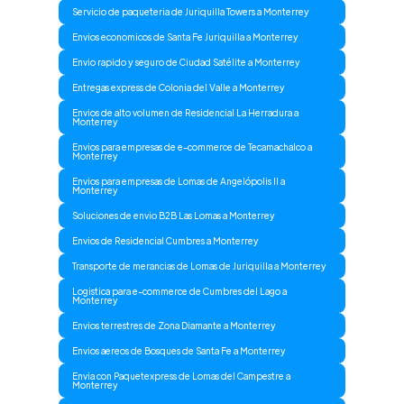
Servicio de paqueteria de Juriquilla Towers a Monterrey
Envios economicos de Santa Fe Juriquilla a Monterrey
Envio rapido y seguro de Ciudad Satélite a Monterrey
Entregas express de Colonia del Valle a Monterrey
Envios de alto volumen de Residencial La Herradura a
Monterrey
Envios para empresas de e-commerce de Tecamachalco a
Monterrey
Envios para empresas de Lomas de Angelópolis II a
Monterrey
Soluciones de envio B2B Las Lomas a Monterrey
Envios de Residencial Cumbres a Monterrey
Transporte de merancias de Lomas de Juriquilla a Monterrey
Logistica para e-commerce de Cumbres del Lago a
Monterrey
Envios terrestres de Zona Diamante a Monterrey
Envios aereos de Bosques de Santa Fe a Monterrey
Envia con Paquetexpress de Lomas del Campestre a
Monterrey