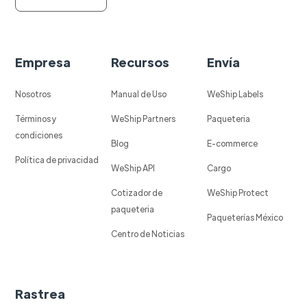
Empresa
Recursos
Envía
Nosotros
Manual de Uso
WeShip Labels
Términos y
WeShip Partners
Paqueteria
condiciones
Blog
E-commerce
Política de privacidad
WeShip API
Cargo
Cotizador de
WeShip Protect
paqueteria
Paqueterías México
Centro de Noticias
Rastrea