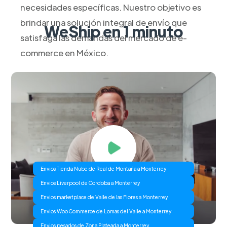
necesidades específicas. Nuestro objetivo es
brindar una solución integral de envío que
WeShip en 1 minuto
satisfaga las demandas del mercado de e-
commerce en México.
Envios Tienda Nube de Real de Montaña a Monterrey
Envios Liverpool de Cordoba a Monterrey
Envios marketplace de Valle de las Flores a Monterrey
Envios Woo Commerce de Lomas del Valle a Monterrey
Envios pesados de Zona Plateada a Monterrey