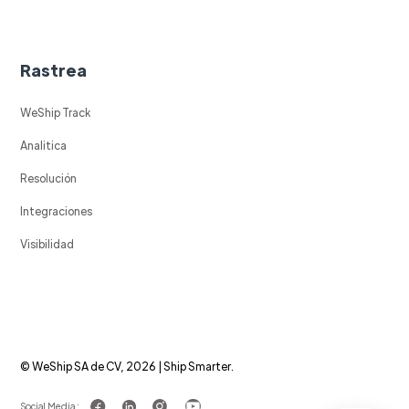
Rastrea
WeShip Track
Analitica
Resolución
Integraciones
Visibilidad
© WeShip SA de CV, 2026 | Ship Smarter.
Social Media :