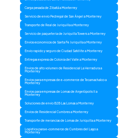
Carga pesada de Zibatá a Monterrey
Servicio de envio Pedregal de San Ángel a Monterrey
Transporte de Real de Juriquilla a Monterrey
Servicio de paqueteria de Juriquilla Towers a Monterrey
Envios economicos de Santa Fe Juriquilla a Monterrey
Envio rapido y seguro de Ciudad Satélite a Monterrey
Entregas express de Colonia del Valle a Monterrey
Envios de alto volumen de Residencial La Herradura a
Monterrey
Envios para empresas de e-commerce de Tecamachalco a
Monterrey
Envios para empresas de Lomas de Angelópolis II a
Monterrey
Soluciones de envio B2B Las Lomas a Monterrey
Envios de Residencial Cumbres a Monterrey
Transporte de merancias de Lomas de Juriquilla a Monterrey
Logistica para e-commerce de Cumbres del Lago a
Monterrey