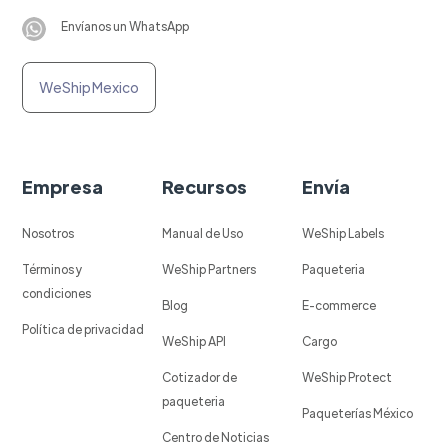
Envíanos un WhatsApp
WeShip Mexico
Empresa
Recursos
Envía
Nosotros
Manual de Uso
WeShip Labels
Términos y
WeShip Partners
Paqueteria
condiciones
Blog
E-commerce
Política de privacidad
WeShip API
Cargo
Cotizador de
WeShip Protect
paqueteria
Paqueterías México
Centro de Noticias