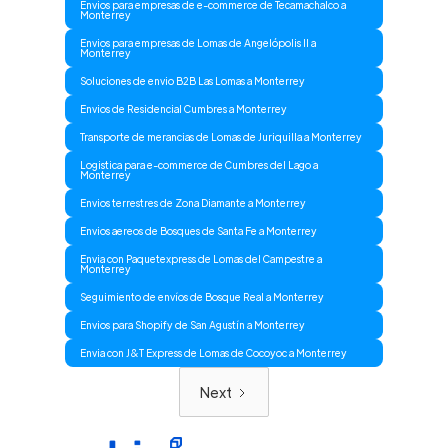
Envios para empresas de e-commerce de Tecamachalco a
Monterrey
Envios para empresas de Lomas de Angelópolis II a
Monterrey
Soluciones de envio B2B Las Lomas a Monterrey
Envios de Residencial Cumbres a Monterrey
Transporte de merancias de Lomas de Juriquilla a Monterrey
Logistica para e-commerce de Cumbres del Lago a
Monterrey
Envios terrestres de Zona Diamante a Monterrey
Envios aereos de Bosques de Santa Fe a Monterrey
Envia con Paquetexpress de Lomas del Campestre a
Monterrey
Seguimiento de envíos de Bosque Real a Monterrey
Envios para Shopify de San Agustín a Monterrey
Envia con J&T Express de Lomas de Cocoyoc a Monterrey
Next