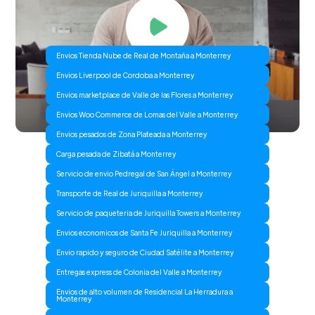
Envios Tienda Nube de Real de Montaña a Monterrey
Envios Liverpool de Cordoba a Monterrey
Envios marketplace de Valle de las Flores a Monterrey
Envios Woo Commerce de Lomas del Valle a Monterrey
Envios pesados de Zona Plateada a Monterrey
Carga pesada de Zibatá a Monterrey
Servicio de envio Pedregal de San Ángel a Monterrey
Transporte de Real de Juriquilla a Monterrey
Servicio de paqueteria de Juriquilla Towers a Monterrey
Envios economicos de Santa Fe Juriquilla a Monterrey
Envio rapido y seguro de Ciudad Satélite a Monterrey
Entregas express de Colonia del Valle a Monterrey
Envios de alto volumen de Residencial La Herradura a
Monterrey