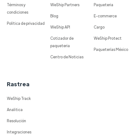
Términos y
WeShip Partners
Paqueteria
condiciones
Blog
E-commerce
Política de privacidad
WeShip API
Cargo
Cotizador de
WeShip Protect
paqueteria
Paqueterías México
Centro de Noticias
Rastrea
WeShip Track
Analitica
Resolución
Integraciones