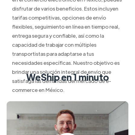
disfrutar de varios beneficios. Estos incluyen
tarifas competitivas, opciones de envío
flexibles, seguimiento en línea en tiempo real,
entrega segura y confiable, así como la
capacidad de trabajar con múltiples
transportistas para adaptarse a tus
necesidades específicas. Nuestro objetivo es
brindar una solución integral de envío que
WeShip en 1 minuto
satisfaga las demandas del mercado de e-
commerce en México.