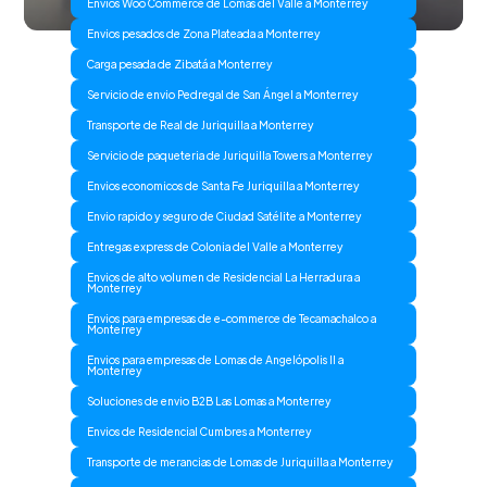
Envios Woo Commerce de Lomas del Valle a Monterrey
Envios pesados de Zona Plateada a Monterrey
Carga pesada de Zibatá a Monterrey
Servicio de envio Pedregal de San Ángel a Monterrey
Transporte de Real de Juriquilla a Monterrey
Servicio de paqueteria de Juriquilla Towers a Monterrey
Envios economicos de Santa Fe Juriquilla a Monterrey
Envio rapido y seguro de Ciudad Satélite a Monterrey
Entregas express de Colonia del Valle a Monterrey
Envios de alto volumen de Residencial La Herradura a
Monterrey
Envios para empresas de e-commerce de Tecamachalco a
Monterrey
Envios para empresas de Lomas de Angelópolis II a
Monterrey
Soluciones de envio B2B Las Lomas a Monterrey
Envios de Residencial Cumbres a Monterrey
Transporte de merancias de Lomas de Juriquilla a Monterrey