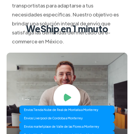
transportistas para adaptarse a tus
necesidades específicas. Nuestro objetivo es
brindar una solución integral de envío que
WeShip en 1 minuto
satisfaga las demandas del mercado de e-
commerce en México.
Envios Tienda Nube de Real de Montaña a Monterrey
Envios Liverpool de Cordoba a Monterrey
Envios marketplace de Valle de las Flores a Monterrey