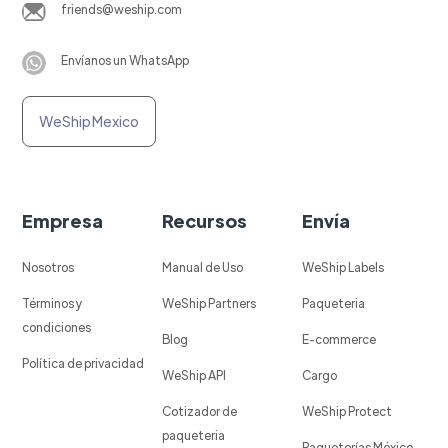
friends@weship.com
Envíanos un WhatsApp
WeShip Mexico
Empresa
Recursos
Envía
Nosotros
Manual de Uso
WeShip Labels
Términos y
WeShip Partners
Paqueteria
condiciones
Blog
E-commerce
Política de privacidad
WeShip API
Cargo
Cotizador de
WeShip Protect
paqueteria
Paqueterías México