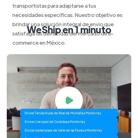
transportistas para adaptarse a tus
necesidades específicas. Nuestro objetivo es
brindar una solución integral de envío que
WeShip en 1 minuto
satisfaga las demandas del mercado de e-
commerce en México.
Envios Tienda Nube de Real de Montaña a Monterrey
Envios Liverpool de Cordoba a Monterrey
Envios marketplace de Valle de las Flores a Monterrey