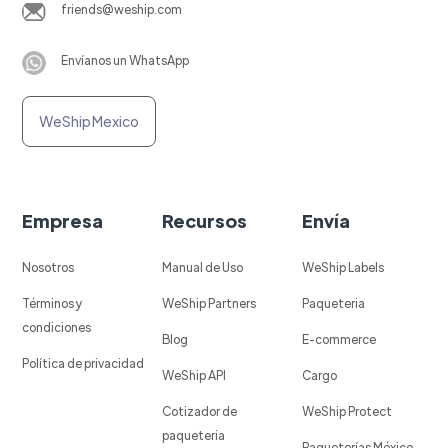
friends@weship.com
Envíanos un WhatsApp
WeShip Mexico
Empresa
Recursos
Envía
Nosotros
Manual de Uso
WeShip Labels
Términos y
WeShip Partners
Paqueteria
condiciones
Blog
E-commerce
Política de privacidad
WeShip API
Cargo
Cotizador de
WeShip Protect
paqueteria
Paqueterías México