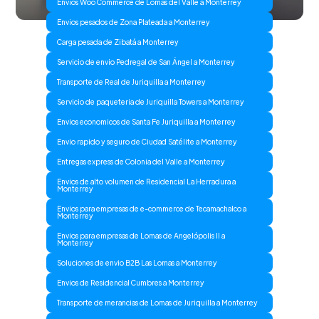
Envios Woo Commerce de Lomas del Valle a Monterrey
Envios pesados de Zona Plateada a Monterrey
Carga pesada de Zibatá a Monterrey
Servicio de envio Pedregal de San Ángel a Monterrey
Transporte de Real de Juriquilla a Monterrey
Servicio de paqueteria de Juriquilla Towers a Monterrey
Envios economicos de Santa Fe Juriquilla a Monterrey
Envio rapido y seguro de Ciudad Satélite a Monterrey
Entregas express de Colonia del Valle a Monterrey
Envios de alto volumen de Residencial La Herradura a
Monterrey
Envios para empresas de e-commerce de Tecamachalco a
Monterrey
Envios para empresas de Lomas de Angelópolis II a
Monterrey
Soluciones de envio B2B Las Lomas a Monterrey
Envios de Residencial Cumbres a Monterrey
Transporte de merancias de Lomas de Juriquilla a Monterrey