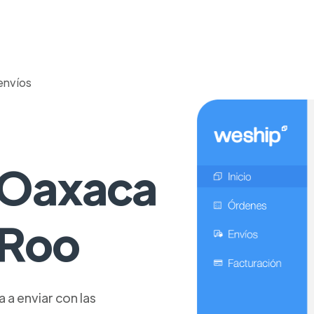
envíos
a
 Oaxaca
 Roo
a enviar con las