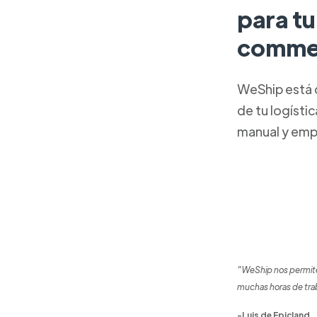
para t
comme
WeShip está 
de tu logísti
manual y emp
"WeShip nos permite
muchas horas de tra
-Luis de Epicland