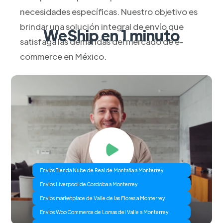
necesidades específicas. Nuestro objetivo es
brindar una solución integral de envío que
WeShip en 1 minuto
satisfaga las demandas del mercado de e-
commerce en México.
Envios Tienda Nube de Real de Montaña a Monterrey
Envios Liverpool de Cordoba a Monterrey
Envios marketplace de Valle de las Flores a Monterrey
Envios Woo Commerce de Lomas del Valle a Monterrey