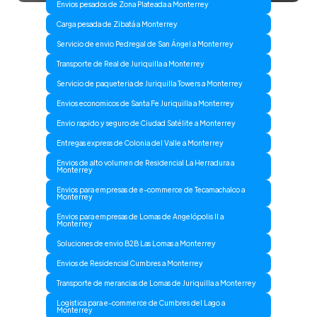
Envios pesados de Zona Plateada a Monterrey
Carga pesada de Zibatá a Monterrey
Servicio de envio Pedregal de San Ángel a Monterrey
Transporte de Real de Juriquilla a Monterrey
Servicio de paqueteria de Juriquilla Towers a Monterrey
Envios economicos de Santa Fe Juriquilla a Monterrey
Envio rapido y seguro de Ciudad Satélite a Monterrey
Entregas express de Colonia del Valle a Monterrey
Envios de alto volumen de Residencial La Herradura a
Monterrey
Envios para empresas de e-commerce de Tecamachalco a
Monterrey
Envios para empresas de Lomas de Angelópolis II a
Monterrey
Soluciones de envio B2B Las Lomas a Monterrey
Envios de Residencial Cumbres a Monterrey
Transporte de merancias de Lomas de Juriquilla a Monterrey
Logistica para e-commerce de Cumbres del Lago a
Monterrey