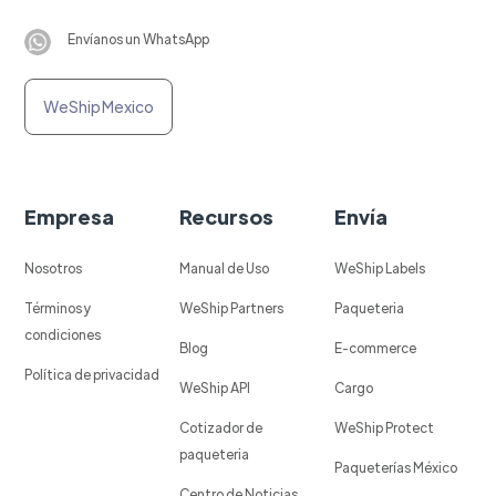
Envíanos un WhatsApp
WeShip Mexico
Empresa
Recursos
Envía
Nosotros
Manual de Uso
WeShip Labels
Términos y
WeShip Partners
Paqueteria
condiciones
Blog
E-commerce
Política de privacidad
WeShip API
Cargo
Cotizador de
WeShip Protect
paqueteria
Paqueterías México
Centro de Noticias