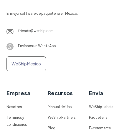
El mejor software de paquetería en Mexico.
friends@weship.com
Envíanos un WhatsApp
WeShip Mexico
Empresa
Recursos
Envía
Nosotros
Manual de Uso
WeShip Labels
Términos y
WeShip Partners
Paqueteria
condiciones
Blog
E-commerce