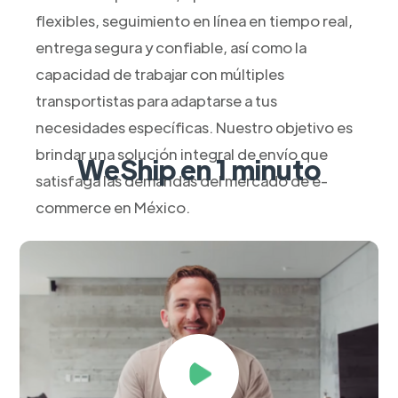
flexibles, seguimiento en línea en tiempo real,
entrega segura y confiable, así como la
capacidad de trabajar con múltiples
transportistas para adaptarse a tus
necesidades específicas. Nuestro objetivo es
brindar una solución integral de envío que
WeShip en 1 minuto
satisfaga las demandas del mercado de e-
commerce en México.