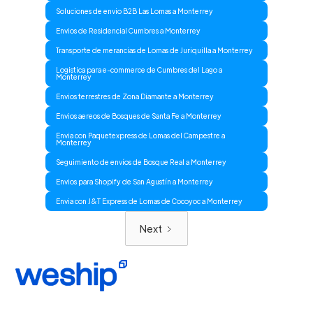
Soluciones de envio B2B Las Lomas a Monterrey
Envios de Residencial Cumbres a Monterrey
Transporte de merancias de Lomas de Juriquilla a Monterrey
Logistica para e-commerce de Cumbres del Lago a
Monterrey
Envios terrestres de Zona Diamante a Monterrey
Envios aereos de Bosques de Santa Fe a Monterrey
Envia con Paquetexpress de Lomas del Campestre a
Monterrey
Seguimiento de envíos de Bosque Real a Monterrey
Envios para Shopify de San Agustín a Monterrey
Envia con J&T Express de Lomas de Cocoyoc a Monterrey
Next