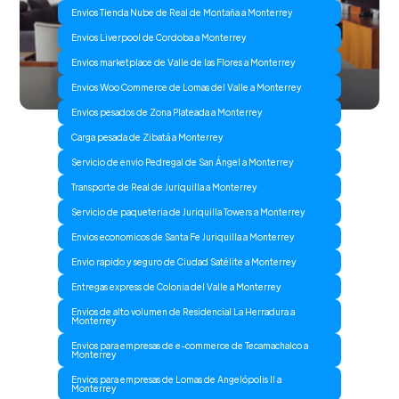
Envios Tienda Nube de Real de Montaña a Monterrey
Envios Liverpool de Cordoba a Monterrey
Envios marketplace de Valle de las Flores a Monterrey
Envios Woo Commerce de Lomas del Valle a Monterrey
Envios pesados de Zona Plateada a Monterrey
Carga pesada de Zibatá a Monterrey
Servicio de envio Pedregal de San Ángel a Monterrey
Transporte de Real de Juriquilla a Monterrey
Servicio de paqueteria de Juriquilla Towers a Monterrey
Envios economicos de Santa Fe Juriquilla a Monterrey
Envio rapido y seguro de Ciudad Satélite a Monterrey
Entregas express de Colonia del Valle a Monterrey
Envios de alto volumen de Residencial La Herradura a
Monterrey
Envios para empresas de e-commerce de Tecamachalco a
Monterrey
Envios para empresas de Lomas de Angelópolis II a
Monterrey