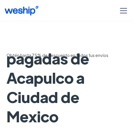
Guias pre-
pagadas de
Obtén hasta 75% de descuento en todos tus envíos
Acapulco a
Ciudad de
Mexico