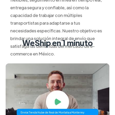
entrega segura y confiable, así como la
capacidad de trabajar con múltiples
transportistas para adaptarse a tus
necesidades específicas. Nuestro objetivo es
brindar una solución integral de envío que
WeShip en 1 minuto
satisfaga las demandas del mercado de e-
commerce en México.
Envios Tienda Nube de Real de Montaña a Monterrey