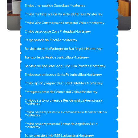
Envios Liverpool de Cordoba a Monterrey
Envios marketplace de Valle de las Flores a Monterrey
Envios Woo Commerce de Lomas del Valle a Monterrey
Envios pesados de Zona Plateada a Monterrey
Carga pesada de Zibatá a Monterrey
Servicio de envio Pedregal de San Ángel a Monterrey
Transporte de Real de Juriquilla a Monterrey
Servicio de paqueteria de Juriquilla Towers a Monterrey
Envios economicos de Santa Fe Juriquilla a Monterrey
Envio rapido y seguro de Ciudad Satélite a Monterrey
Entregas express de Colonia del Valle a Monterrey
Envios de alto volumen de Residencial La Herradura a
Monterrey
Envios para empresas de e-commerce de Tecamachalco a
Monterrey
Envios para empresas de Lomas de Angelópolis II a
Monterrey
Soluciones de envio B2B Las Lomas a Monterrey