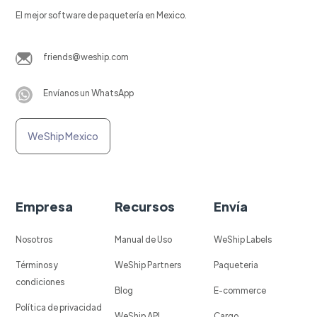
El mejor software de paquetería en Mexico.
friends@weship.com
Envíanos un WhatsApp
WeShip Mexico
Empresa
Recursos
Envía
Nosotros
Manual de Uso
WeShip Labels
Términos y
WeShip Partners
Paqueteria
condiciones
Blog
E-commerce
Política de privacidad
WeShip API
Cargo