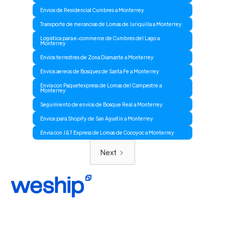
Envios de Residencial Cumbres a Monterrey
Transporte de merancias de Lomas de Juriquilla a Monterrey
Logistica para e-commerce de Cumbres del Lago a
Monterrey
Envios terrestres de Zona Diamante a Monterrey
Envios aereos de Bosques de Santa Fe a Monterrey
Envia con Paquetexpress de Lomas del Campestre a
Monterrey
Seguimiento de envíos de Bosque Real a Monterrey
Envios para Shopify de San Agustín a Monterrey
Envia con J&T Express de Lomas de Cocoyoc a Monterrey
Next