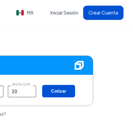
MX
Iniciar Sesión
Crear Cuenta
Ancho (cm)
Cotizar
as?