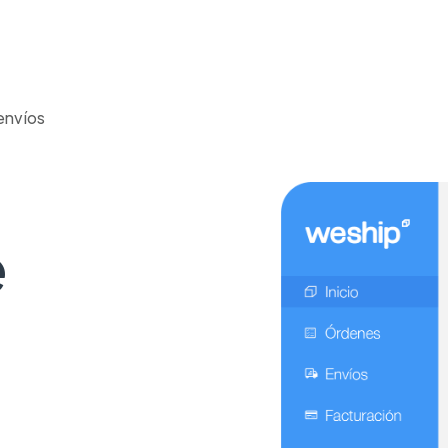
envíos
e