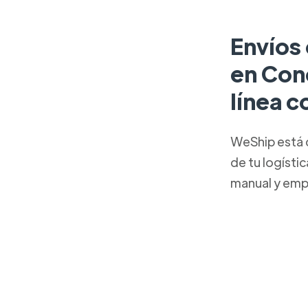
Envíos 
en Con
línea 
WeShip está 
de tu logísti
manual y emp