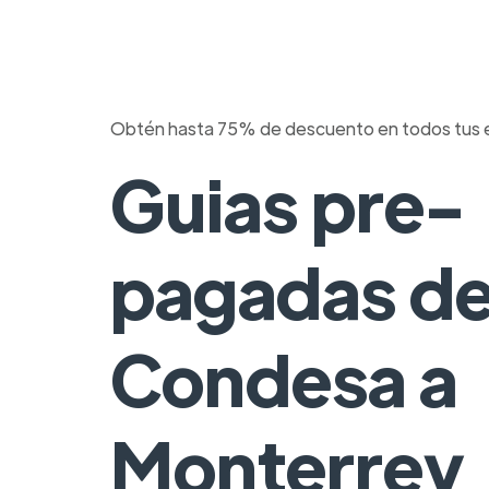
Obtén hasta 75% de descuento en todos tus 
Guias pre-
pagadas d
Condesa a
Monterrey