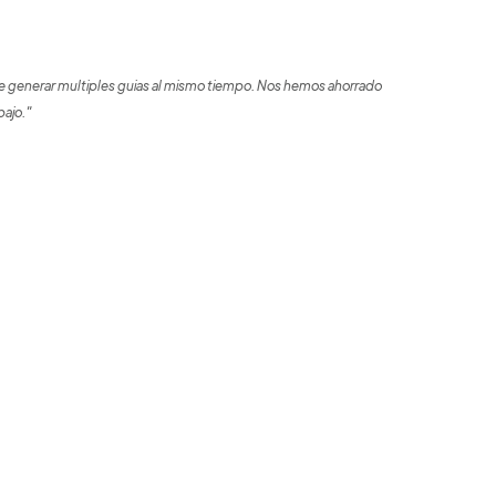
 generar multiples guias al mismo tiempo. Nos hemos ahorrado
bajo."