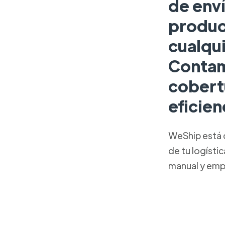
de enví
produc
cualqu
Contam
cobert
eficien
WeShip está 
de tu logísti
manual y emp