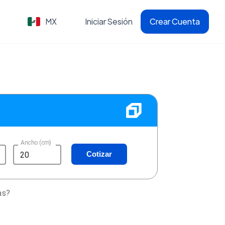
MX
Iniciar Sesión
Crear Cuenta
Ancho (cm)
Cotizar
as?