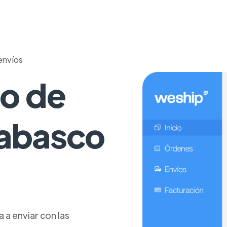
envíos
o de
Tabasco
a enviar con las