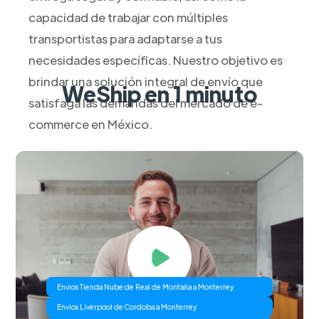
capacidad de trabajar con múltiples
transportistas para adaptarse a tus
necesidades específicas. Nuestro objetivo es
brindar una solución integral de envío que
WeShip en 1 minuto
satisfaga las demandas del mercado de e-
commerce en México.
Envios Tienda Nube de Real de Montaña a Monterrey
Envios Liverpool de Cordoba a Monterrey