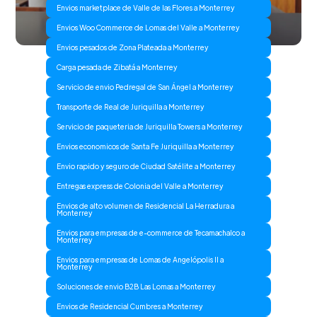
Envios marketplace de Valle de las Flores a Monterrey
Envios Woo Commerce de Lomas del Valle a Monterrey
Envios pesados de Zona Plateada a Monterrey
Carga pesada de Zibatá a Monterrey
Servicio de envio Pedregal de San Ángel a Monterrey
Transporte de Real de Juriquilla a Monterrey
Servicio de paqueteria de Juriquilla Towers a Monterrey
Envios economicos de Santa Fe Juriquilla a Monterrey
Envio rapido y seguro de Ciudad Satélite a Monterrey
Entregas express de Colonia del Valle a Monterrey
Envios de alto volumen de Residencial La Herradura a
Monterrey
Envios para empresas de e-commerce de Tecamachalco a
Monterrey
Envios para empresas de Lomas de Angelópolis II a
Monterrey
Soluciones de envio B2B Las Lomas a Monterrey
Envios de Residencial Cumbres a Monterrey