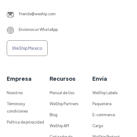
friends@weship.com
Envíanos un WhatsApp
WeShip Mexico
Empresa
Recursos
Envía
Nosotros
Manual de Uso
WeShip Labels
Términos y
WeShip Partners
Paqueteria
condiciones
Blog
E-commerce
Política de privacidad
WeShip API
Cargo
Cotizador de
WeShip Protect