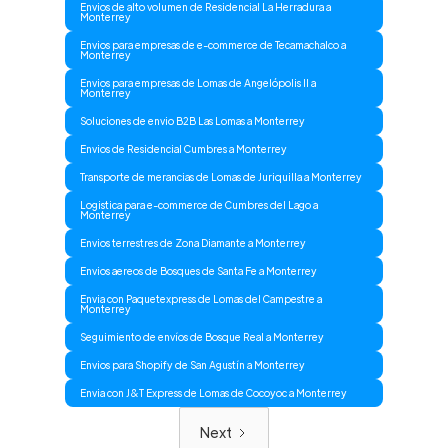
Envios de alto volumen de Residencial La Herradura a
Monterrey
Envios para empresas de e-commerce de Tecamachalco a
Monterrey
Envios para empresas de Lomas de Angelópolis II a
Monterrey
Soluciones de envio B2B Las Lomas a Monterrey
Envios de Residencial Cumbres a Monterrey
Transporte de merancias de Lomas de Juriquilla a Monterrey
Logistica para e-commerce de Cumbres del Lago a
Monterrey
Envios terrestres de Zona Diamante a Monterrey
Envios aereos de Bosques de Santa Fe a Monterrey
Envia con Paquetexpress de Lomas del Campestre a
Monterrey
Seguimiento de envíos de Bosque Real a Monterrey
Envios para Shopify de San Agustín a Monterrey
Envia con J&T Express de Lomas de Cocoyoc a Monterrey
Next