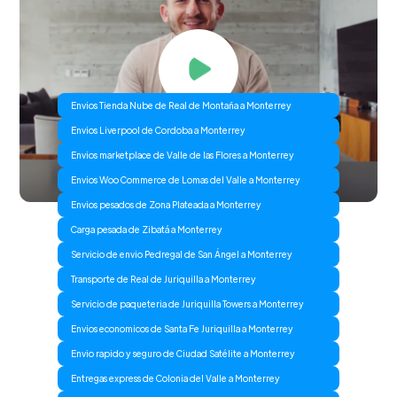
Envios Tienda Nube de Real de Montaña a Monterrey
Envios Liverpool de Cordoba a Monterrey
Envios marketplace de Valle de las Flores a Monterrey
Envios Woo Commerce de Lomas del Valle a Monterrey
Envios pesados de Zona Plateada a Monterrey
Carga pesada de Zibatá a Monterrey
Servicio de envio Pedregal de San Ángel a Monterrey
Transporte de Real de Juriquilla a Monterrey
Servicio de paqueteria de Juriquilla Towers a Monterrey
Envios economicos de Santa Fe Juriquilla a Monterrey
Envio rapido y seguro de Ciudad Satélite a Monterrey
Entregas express de Colonia del Valle a Monterrey