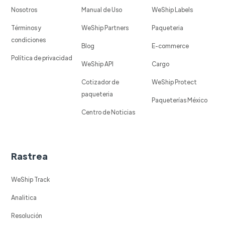
Nosotros
Manual de Uso
WeShip Labels
Términos y
WeShip Partners
Paqueteria
condiciones
Blog
E-commerce
Política de privacidad
WeShip API
Cargo
Cotizador de
WeShip Protect
paqueteria
Paqueterías México
Centro de Noticias
Rastrea
WeShip Track
Analitica
Resolución