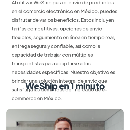
Al utilizar WeShip para el envío de productos
en el comercio electrónico en México, puedes
disfrutar de varios beneficios. Estos incluyen
tarifas competitivas, opciones de envío
flexibles, seguimiento en línea en tiempo real,
entrega segura y confiable, así como la
capacidad de trabajar con múltiples
transportistas para adaptarse a tus
necesidades específicas. Nuestro objetivo es
brindar una solución integral de envío que
WeShip en 1 minuto
satisfaga las demandas del mercado de e-
commerce en México.