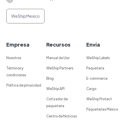
WeShip Mexico
Empresa
Recursos
Envía
Nosotros
Manual de Uso
WeShip Labels
Términos y
WeShip Partners
Paqueteria
condiciones
Blog
E-commerce
Política de privacidad
WeShip API
Cargo
Cotizador de
WeShip Protect
paqueteria
Paqueterías México
Centro de Noticias