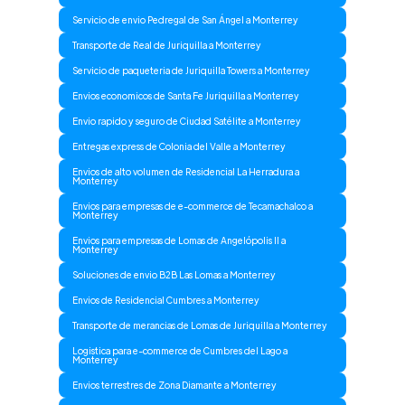
Servicio de envio Pedregal de San Ángel a Monterrey
Transporte de Real de Juriquilla a Monterrey
Servicio de paqueteria de Juriquilla Towers a Monterrey
Envios economicos de Santa Fe Juriquilla a Monterrey
Envio rapido y seguro de Ciudad Satélite a Monterrey
Entregas express de Colonia del Valle a Monterrey
Envios de alto volumen de Residencial La Herradura a
Monterrey
Envios para empresas de e-commerce de Tecamachalco a
Monterrey
Envios para empresas de Lomas de Angelópolis II a
Monterrey
Soluciones de envio B2B Las Lomas a Monterrey
Envios de Residencial Cumbres a Monterrey
Transporte de merancias de Lomas de Juriquilla a Monterrey
Logistica para e-commerce de Cumbres del Lago a
Monterrey
Envios terrestres de Zona Diamante a Monterrey