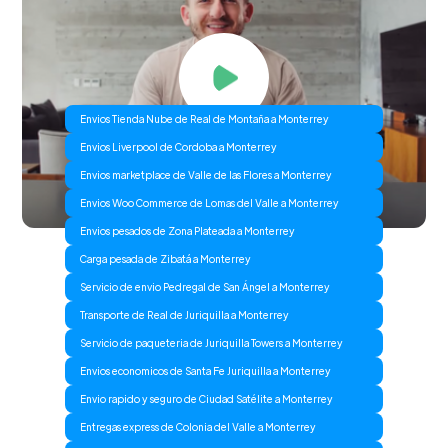
Envios Tienda Nube de Real de Montaña a Monterrey
Envios Liverpool de Cordoba a Monterrey
Envios marketplace de Valle de las Flores a Monterrey
Envios Woo Commerce de Lomas del Valle a Monterrey
Envios pesados de Zona Plateada a Monterrey
Carga pesada de Zibatá a Monterrey
Servicio de envio Pedregal de San Ángel a Monterrey
Transporte de Real de Juriquilla a Monterrey
Servicio de paqueteria de Juriquilla Towers a Monterrey
Envios economicos de Santa Fe Juriquilla a Monterrey
Envio rapido y seguro de Ciudad Satélite a Monterrey
Entregas express de Colonia del Valle a Monterrey