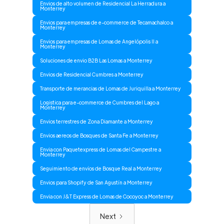
Envios de alto volumen de Residencial La Herradura a
Monterrey
Envios para empresas de e-commerce de Tecamachalco a
Monterrey
Envios para empresas de Lomas de Angelópolis II a
Monterrey
Soluciones de envio B2B Las Lomas a Monterrey
Envios de Residencial Cumbres a Monterrey
Transporte de merancias de Lomas de Juriquilla a Monterrey
Logistica para e-commerce de Cumbres del Lago a
Monterrey
Envios terrestres de Zona Diamante a Monterrey
Envios aereos de Bosques de Santa Fe a Monterrey
Envia con Paquetexpress de Lomas del Campestre a
Monterrey
Seguimiento de envíos de Bosque Real a Monterrey
Envios para Shopify de San Agustín a Monterrey
Envia con J&T Express de Lomas de Cocoyoc a Monterrey
Next