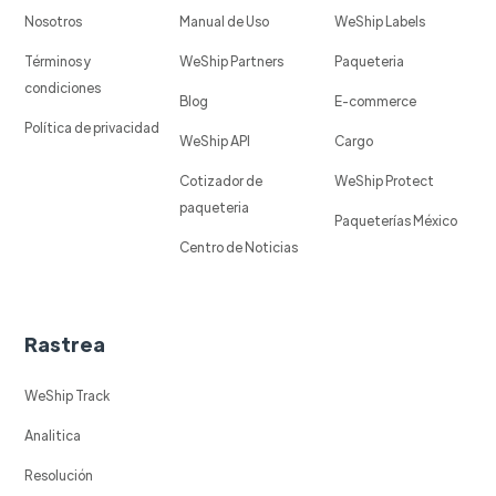
Nosotros
Manual de Uso
WeShip Labels
Términos y
WeShip Partners
Paqueteria
condiciones
Blog
E-commerce
Política de privacidad
WeShip API
Cargo
Cotizador de
WeShip Protect
paqueteria
Paqueterías México
Centro de Noticias
Rastrea
WeShip Track
Analitica
Resolución