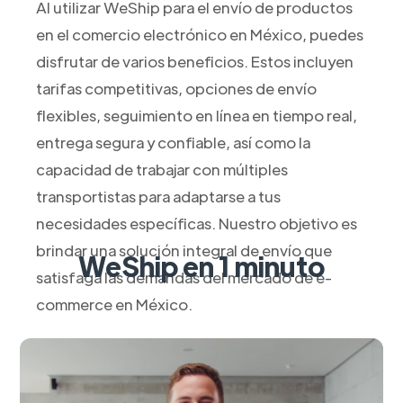
Al utilizar WeShip para el envío de productos
en el comercio electrónico en México, puedes
disfrutar de varios beneficios. Estos incluyen
tarifas competitivas, opciones de envío
flexibles, seguimiento en línea en tiempo real,
entrega segura y confiable, así como la
capacidad de trabajar con múltiples
transportistas para adaptarse a tus
necesidades específicas. Nuestro objetivo es
brindar una solución integral de envío que
WeShip en 1 minuto
satisfaga las demandas del mercado de e-
commerce en México.