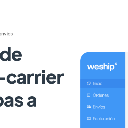
envíos
 de
-carrier
pas a