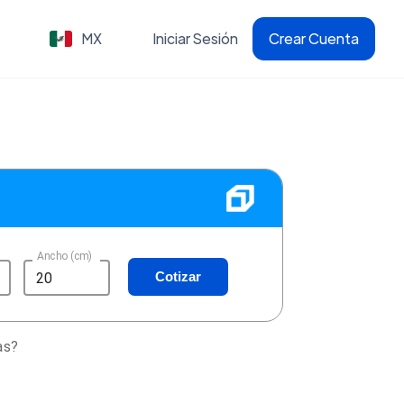
MX
Iniciar Sesión
Crear Cuenta
Ancho (cm)
Cotizar
as?