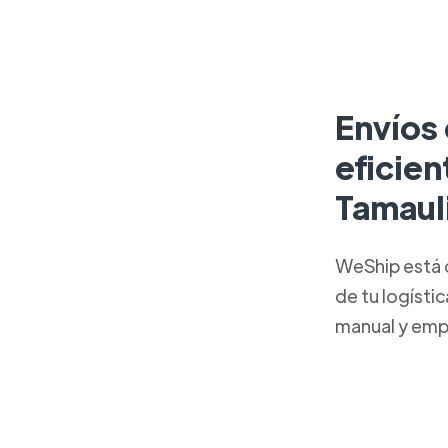
Envíos
eficie
Tamaul
WeShip está 
de tu logísti
manual y emp