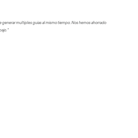
 generar multiples guias al mismo tiempo. Nos hemos ahorrado
bajo."