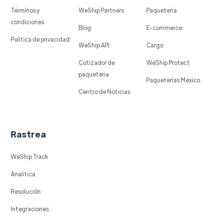
Términos y
WeShip Partners
Paqueteria
condiciones
Blog
E-commerce
Política de privacidad
WeShip API
Cargo
Cotizador de
WeShip Protect
paqueteria
Paqueterías México
Centro de Noticias
Rastrea
WeShip Track
Analitica
Resolución
Integraciones