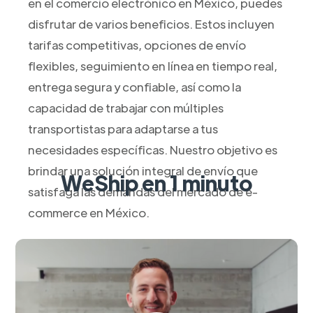
en el comercio electrónico en México, puedes
disfrutar de varios beneficios. Estos incluyen
tarifas competitivas, opciones de envío
flexibles, seguimiento en línea en tiempo real,
entrega segura y confiable, así como la
capacidad de trabajar con múltiples
transportistas para adaptarse a tus
necesidades específicas. Nuestro objetivo es
brindar una solución integral de envío que
WeShip en 1 minuto
satisfaga las demandas del mercado de e-
commerce en México.