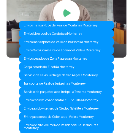
Envios Tienda Nube de Real de Montaña a Monterrey
Envios Liverpool de Cordoba a Monterrey
Envios marketplace de Valle de las Flores a Monterrey
Envios Woo Commerce de Lomas del Valle a Monterrey
Envios pesados de Zona Plateada a Monterrey
Carga pesada de Zibatá a Monterrey
Servicio de envio Pedregal de San Ángel a Monterrey
Transporte de Real de Juriquilla a Monterrey
Servicio de paqueteria de Juriquilla Towers a Monterrey
Envios economicos de Santa Fe Juriquilla a Monterrey
Envio rapido y seguro de Ciudad Satélite a Monterrey
Entregas express de Colonia del Valle a Monterrey
Envios de alto volumen de Residencial La Herradura a
Monterrey