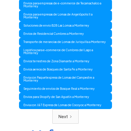
Envios para empresas de e-commerce de Tecamachalco a
Monterrey
Envios para empresas de Lomas de Angelópolis II a
Monterrey
Soluciones de envio B2B Las Lomas a Monterrey
Envios de Residencial Cumbres a Monterrey
Transporte de merancias de Lomas de Juriquilla a Monterrey
Logistica para e-commerce de Cumbres del Lago a
Monterrey
Envios terrestres de Zona Diamante a Monterrey
Envios aereos de Bosques de Santa Fe a Monterrey
Envia con Paquetexpress de Lomas del Campestre a
Monterrey
Seguimiento de envíos de Bosque Real a Monterrey
Envios para Shopify de San Agustín a Monterrey
Envia con J&T Express de Lomas de Cocoyoc a Monterrey
Next