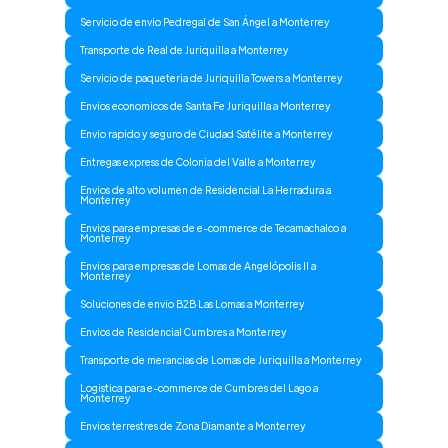
Servicio de envio Pedregal de San Ángel a Monterrey
Transporte de Real de Juriquilla a Monterrey
Servicio de paqueteria de Juriquilla Towers a Monterrey
Envios economicos de Santa Fe Juriquilla a Monterrey
Envio rapido y seguro de Ciudad Satélite a Monterrey
Entregas express de Colonia del Valle a Monterrey
Envios de alto volumen de Residencial La Herradura a
Monterrey
Envios para empresas de e-commerce de Tecamachalco a
Monterrey
Envios para empresas de Lomas de Angelópolis II a
Monterrey
Soluciones de envio B2B Las Lomas a Monterrey
Envios de Residencial Cumbres a Monterrey
Transporte de merancias de Lomas de Juriquilla a Monterrey
Logistica para e-commerce de Cumbres del Lago a
Monterrey
Envios terrestres de Zona Diamante a Monterrey