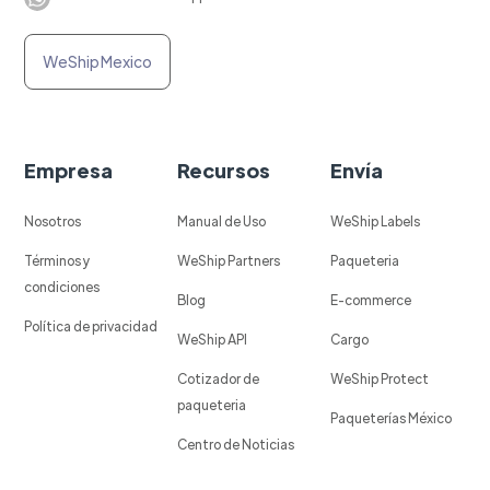
WeShip Mexico
Empresa
Recursos
Envía
Nosotros
Manual de Uso
WeShip Labels
Términos y
WeShip Partners
Paqueteria
condiciones
Blog
E-commerce
Política de privacidad
WeShip API
Cargo
Cotizador de
WeShip Protect
paqueteria
Paqueterías México
Centro de Noticias