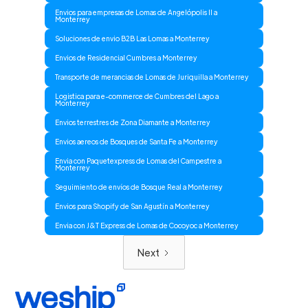
Envios para empresas de Lomas de Angelópolis II a
Monterrey
Soluciones de envio B2B Las Lomas a Monterrey
Envios de Residencial Cumbres a Monterrey
Transporte de merancias de Lomas de Juriquilla a Monterrey
Logistica para e-commerce de Cumbres del Lago a
Monterrey
Envios terrestres de Zona Diamante a Monterrey
Envios aereos de Bosques de Santa Fe a Monterrey
Envia con Paquetexpress de Lomas del Campestre a
Monterrey
Seguimiento de envíos de Bosque Real a Monterrey
Envios para Shopify de San Agustín a Monterrey
Envia con J&T Express de Lomas de Cocoyoc a Monterrey
Next