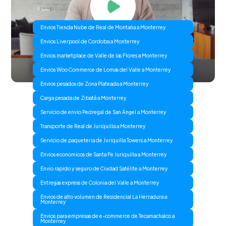
Envios Tienda Nube de Real de Montaña a Monterrey
Envios Liverpool de Cordoba a Monterrey
Envios marketplace de Valle de las Flores a Monterrey
Envios Woo Commerce de Lomas del Valle a Monterrey
Envios pesados de Zona Plateada a Monterrey
Carga pesada de Zibatá a Monterrey
Servicio de envio Pedregal de San Ángel a Monterrey
Transporte de Real de Juriquilla a Monterrey
Servicio de paqueteria de Juriquilla Towers a Monterrey
Envios economicos de Santa Fe Juriquilla a Monterrey
Envio rapido y seguro de Ciudad Satélite a Monterrey
Entregas express de Colonia del Valle a Monterrey
Envios de alto volumen de Residencial La Herradura a
Monterrey
Envios para empresas de e-commerce de Tecamachalco a
Monterrey