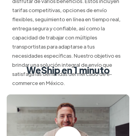
disfrutar de varios beneficios. Estos incluyen
tarifas competitivas, opciones de envío
flexibles, seguimiento en línea en tiempo real,
entrega segura y confiable, así como la
capacidad de trabajar con múltiples
transportistas para adaptarse a tus
necesidades específicas. Nuestro objetivo es
brindar una solución integral de envío que
WeShip en 1 minuto
satisfaga las demandas del mercado de e-
commerce en México.