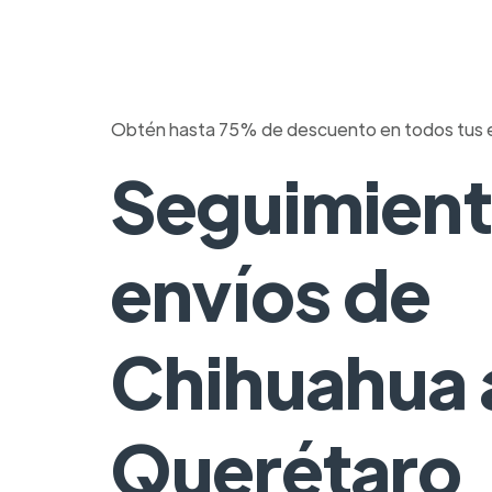
Obtén hasta 75% de descuento en todos tus 
Seguimient
envíos de
Chihuahua 
Querétaro