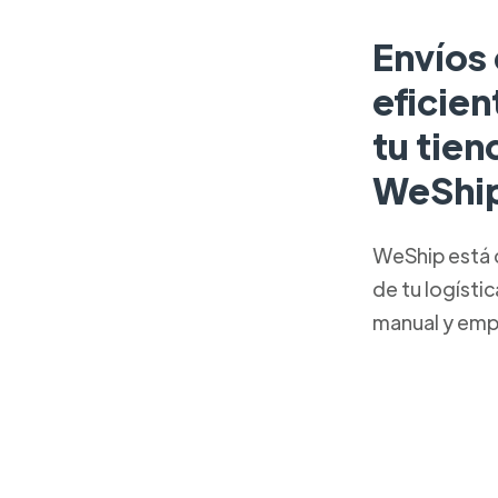
Envíos
eficien
tu tien
WeShi
WeShip está 
de tu logísti
manual y emp