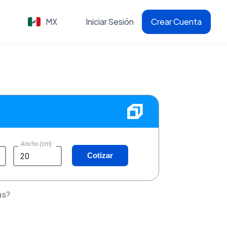
MX
Iniciar Sesión
Crear Cuenta
Ancho (cm)
Cotizar
as?