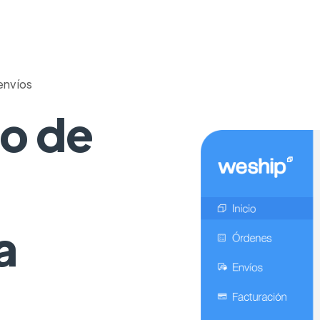
envíos
o de
a