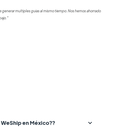
 generar multiples guias al mismo tiempo. Nos hemos ahorrado
bajo."
ce WeShip en México??